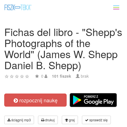
Toggl
naviga
Fichas del libro - "Shepp's
Photographs of the
World" (James W. Shepp
Daniel B. Shepp)
0
101 fiszek
brak
rozpocznij naukę
ściągnij mp3
drukuj
graj
sprawdź się