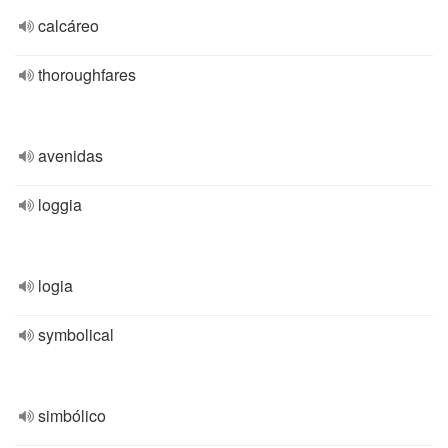
calcáreo
thoroughfares
avenidas
loggia
logia
symbolical
simbólico