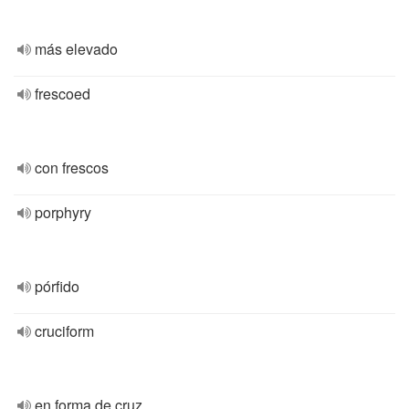
más elevado
frescoed
con frescos
porphyry
pórfido
cruciform
en forma de cruz