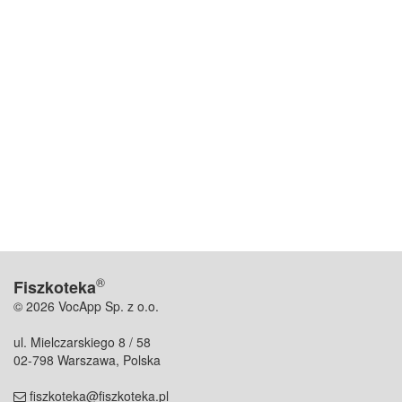
®
Fiszkoteka
© 2026 VocApp Sp. z o.o.
ul. Mielczarskiego 8 / 58
02-798 Warszawa, Polska
fiszkoteka@fiszkoteka.pl