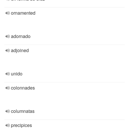
ornamented
adornado
adjoined
unido
colonnades
columnatas
precipices