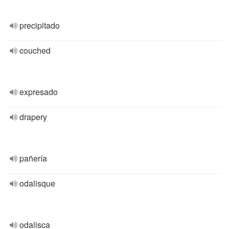
precipitado
couched
expresado
drapery
pañería
odalisque
odalisca