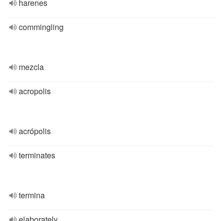
harenes
commingling
mezcla
acropolis
acrópolis
terminates
termina
elaborately