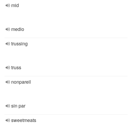
mid
medio
trussing
truss
nonpareil
sin par
sweetmeats