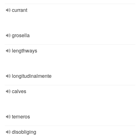
currant
grosella
lengthways
longitudinalmente
calves
terneros
disobliging