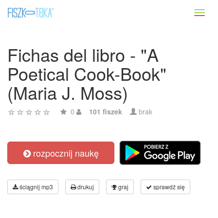
Toggl
naviga
Fichas del libro - "A
Poetical Cook-Book"
(Maria J. Moss)
0
101 fiszek
brak
rozpocznij naukę
ściągnij mp3
drukuj
graj
sprawdź się