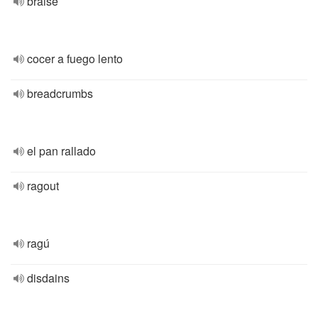
braise
cocer a fuego lento
breadcrumbs
el pan rallado
ragout
ragú
disdains