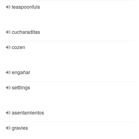
teaspoonfuls
cucharaditas
cozen
engañar
settlings
asentamientos
gravies