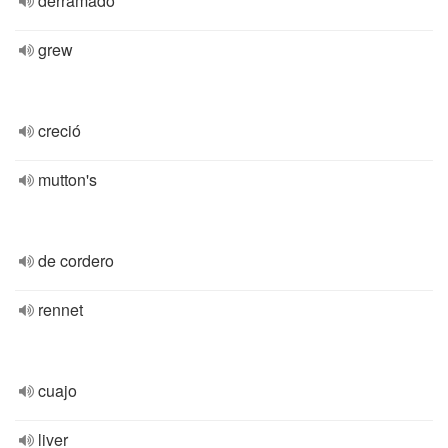
derramado
grew
creció
mutton's
de cordero
rennet
cuajo
liver