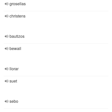
grosellas
christens
bautizos
bewail
llorar
suet
sebo