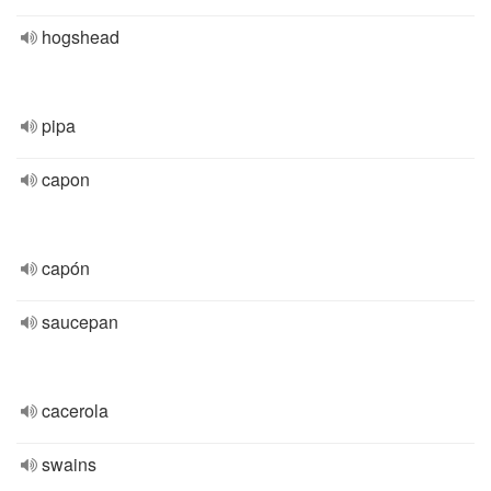
hogshead
pipa
capon
capón
saucepan
cacerola
swains