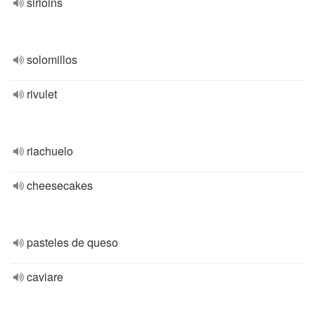
sirloins
solomillos
rivulet
riachuelo
cheesecakes
pasteles de queso
caviare