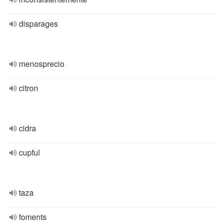
disparages
menosprecio
citron
cidra
cupful
taza
foments