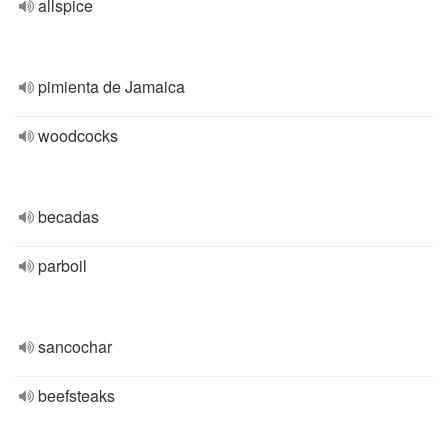
allspice
pimienta de Jamaica
woodcocks
becadas
parboil
sancochar
beefsteaks