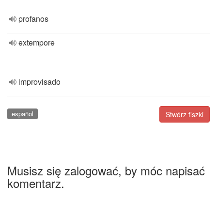
profanos
extempore
improvisado
español
Stwórz fiszki
Musisz się zalogować, by móc napisać
komentarz.