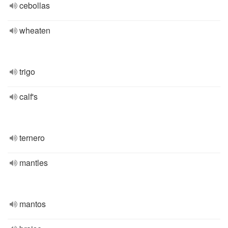
cebollas
wheaten
trigo
calf's
ternero
mantles
mantos