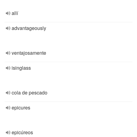
allí
advantageously
ventajosamente
isinglass
cola de pescado
epicures
epicúreos