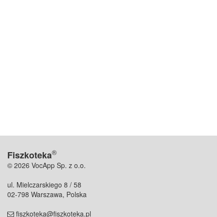
®
Fiszkoteka
© 2026 VocApp Sp. z o.o.
ul. Mielczarskiego 8 / 58
02-798 Warszawa, Polska
fiszkoteka@fiszkoteka.pl