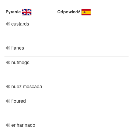
Pytanie
Odpowiedź
custards
flanes
nutmegs
nuez moscada
floured
enharinado