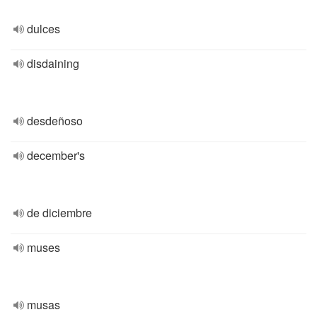
dulces
disdaining
desdeñoso
december's
de diciembre
muses
musas