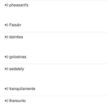
pheasant's
Faisán
dainties
golosinas
sedately
tranquilamente
thereunto