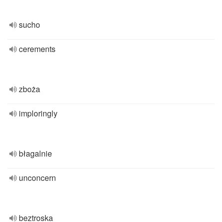
sucho
cerements
zboża
imploringly
błagalnie
unconcern
beztroska