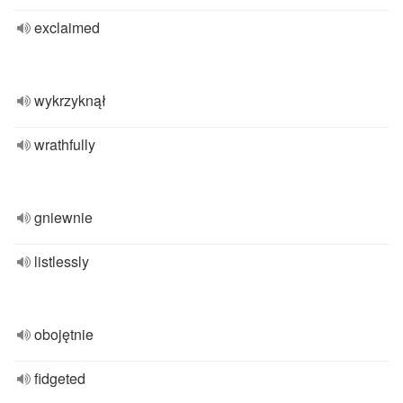
exclaimed
wykrzyknął
wrathfully
gniewnie
listlessly
obojętnie
fidgeted