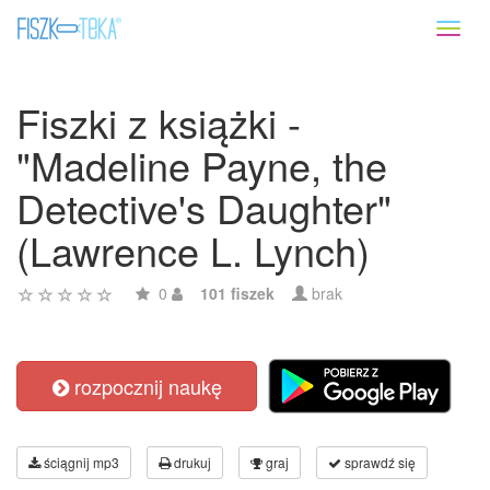
Toggl
naviga
Fiszki z książki -
"Madeline Payne, the
Detective's Daughter"
(Lawrence L. Lynch)
0
101 fiszek
brak
rozpocznij naukę
ściągnij mp3
drukuj
graj
sprawdź się