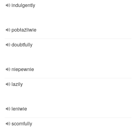
indulgently
pobłażliwie
doubtfully
niepewnie
lazily
leniwie
scornfully