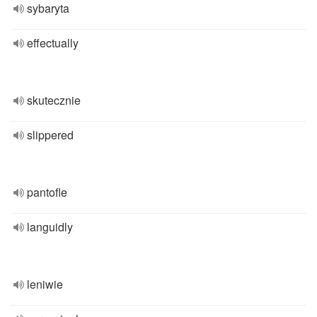
sybaryta
effectually
skutecznie
slippered
pantofle
languidly
leniwie