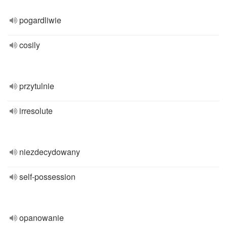
pogardliwie
cosily
przytulnie
irresolute
niezdecydowany
self-possession
opanowanie