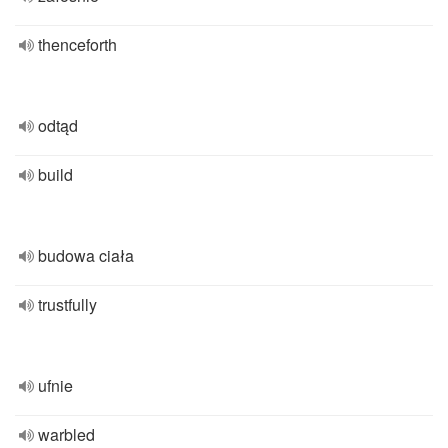
thenceforth
odtąd
build
budowa ciała
trustfully
ufnie
warbled