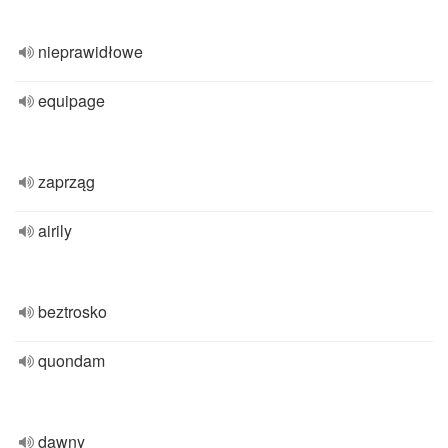
nieprawidłowe
equipage
zaprząg
airily
beztrosko
quondam
dawny