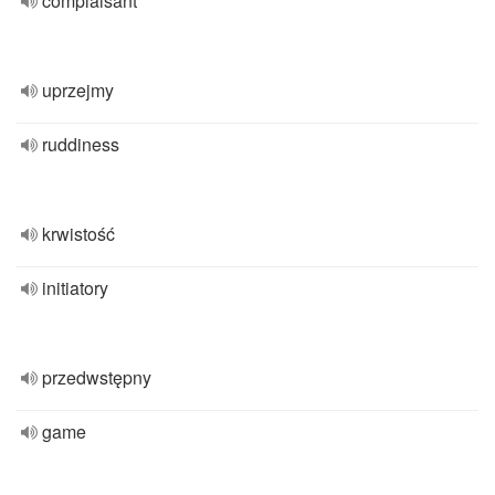
complaisant
uprzejmy
ruddiness
krwistość
initiatory
przedwstępny
game