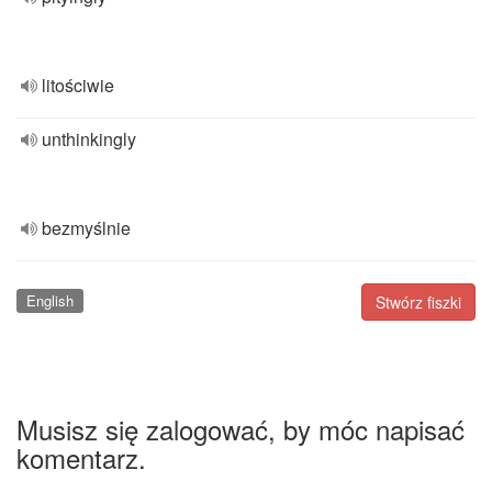
litościwie
unthinkingly
bezmyślnie
English
Stwórz fiszki
Musisz się zalogować, by móc napisać
komentarz.