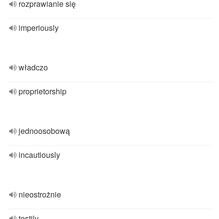
rozprawianie się
imperiously
władczo
proprietorship
jednoosobową
incautiously
nieostrożnie
testily