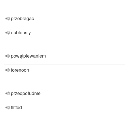
przebłagać
dubiously
powątpiewaniem
forenoon
przedpołudnie
flitted