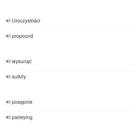
Uroczystości
propound
wysunąć
sulkily
posępnie
parleying