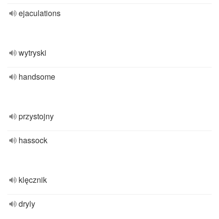
ejaculations
wytryski
handsome
przystojny
hassock
klęcznik
dryly