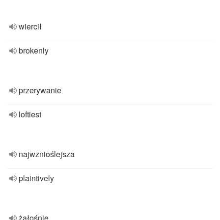
wiercił
brokenly
przerywanie
loftiest
najwznioślejsza
plaintively
żałośnie