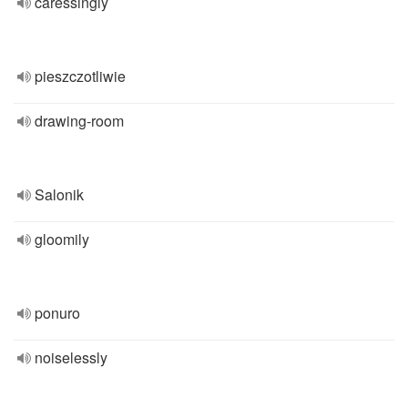
caressingly
pieszczotliwie
drawing-room
Salonik
gloomily
ponuro
noiselessly