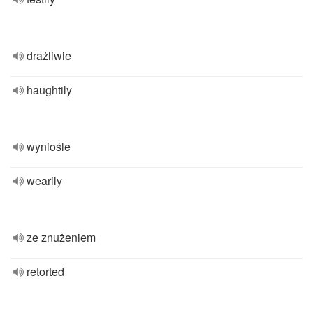
drażliwie
haughtily
wyniośle
wearily
ze znużeniem
retorted