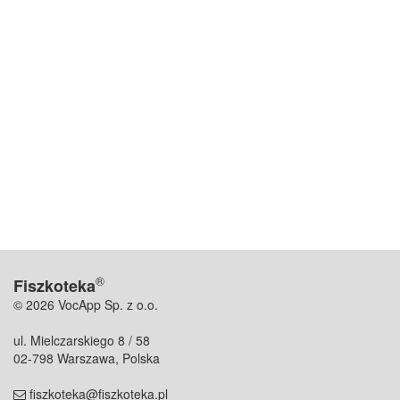
®
Fiszkoteka
© 2026 VocApp Sp. z o.o.
ul. Mielczarskiego 8 / 58
02-798 Warszawa, Polska
fiszkoteka@fiszkoteka.pl