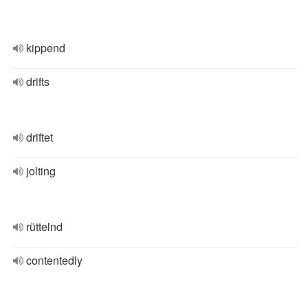
kippend
drifts
driftet
jolting
rüttelnd
contentedly