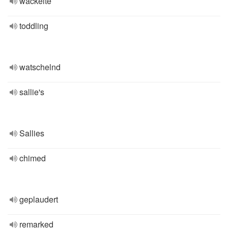
wackelte
toddling
watschelnd
sallie's
Sallies
chimed
geplaudert
remarked