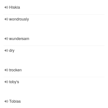
Hiskia
wondrously
wundersam
dry
trocken
toby's
Tobias