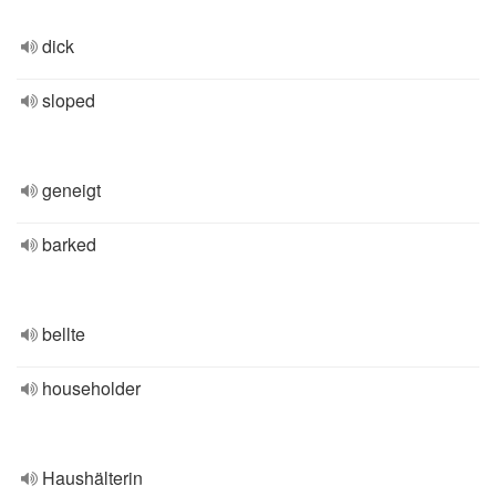
dick
sloped
geneigt
barked
bellte
householder
Haushälterin