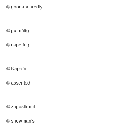
good-naturedly
gutmütig
capering
Kapern
assented
zugestimmt
snowman's