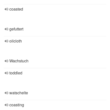
coasted
gefuttert
oilcloth
Wachstuch
toddled
watschelte
coasting