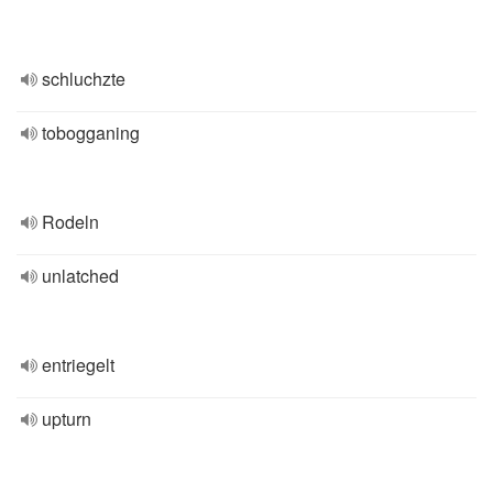
schluchzte
tobogganing
Rodeln
unlatched
entriegelt
upturn