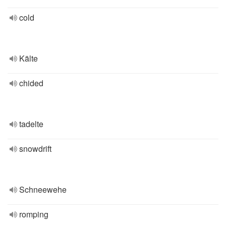
cold
Kälte
chided
tadelte
snowdrift
Schneewehe
romping