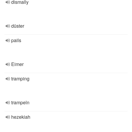
dismally
düster
pails
Eimer
tramping
trampeln
hezekiah