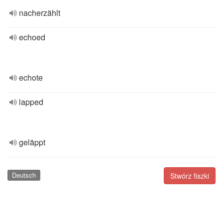
nacherzählt
echoed
echote
lapped
geläppt
Deutsch
Stwórz fiszki