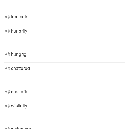
tummeln
hungrily
hungrig
chattered
chatterte
wistfully
wehmütig