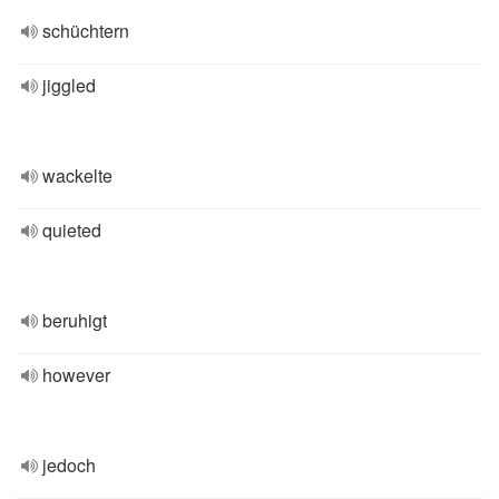
schüchtern
jiggled
wackelte
quieted
beruhigt
however
jedoch