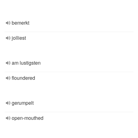
bemerkt
jolliest
am lustigsten
floundered
gerumpelt
open-mouthed