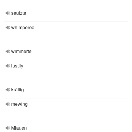
seufzte
whimpered
wimmerte
lustily
kräftig
mewing
Miauen