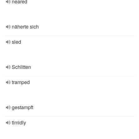
neared
näherte sich
sled
Schlitten
tramped
gestampft
timidly