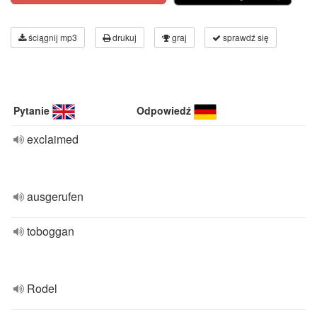
ściągnij mp3
drukuj
graj
sprawdź się
Pytanie
Odpowiedź
exclaimed
ausgerufen
toboggan
Rodel