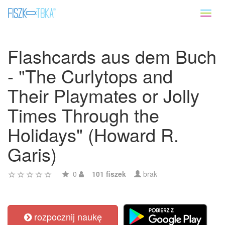
Toggl
naviga
Flashcards aus dem Buch
- "The Curlytops and
Their Playmates or Jolly
Times Through the
Holidays" (Howard R.
Garis)
0
101 fiszek
brak
rozpocznij naukę