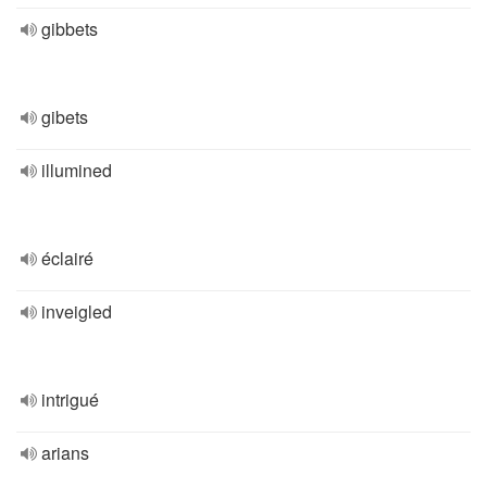
gibbets
gibets
illumined
éclairé
inveigled
intrigué
arians