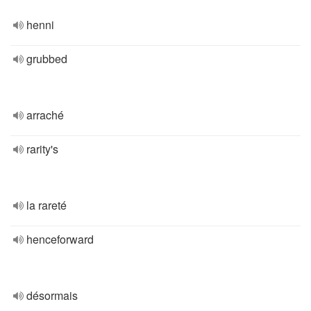
henni
grubbed
arraché
rarity's
la rareté
henceforward
désormais