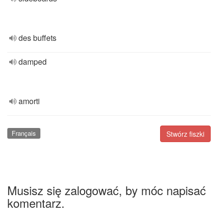
des buffets
damped
amorti
Français
Stwórz fiszki
Musisz się zalogować, by móc napisać
komentarz.