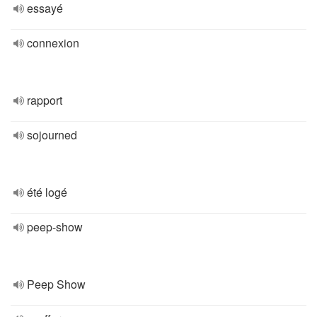
essayé
connexion
rapport
sojourned
été logé
peep-show
Peep Show