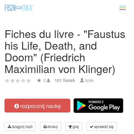
Toggl
naviga
Fiches du livre - "Faustus
his Life, Death, and
Doom" (Friedrich
Maximilian von Klinger)
0
101 fiszek
brak
rozpocznij naukę
ściągnij mp3
drukuj
graj
sprawdź się