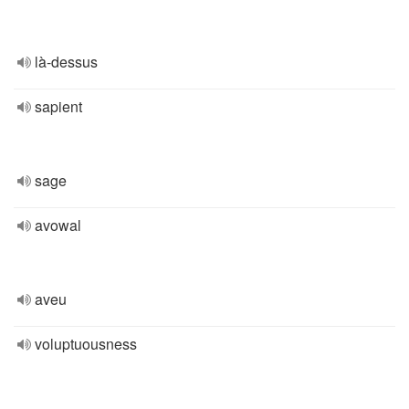
là-dessus
sapient
sage
avowal
aveu
voluptuousness