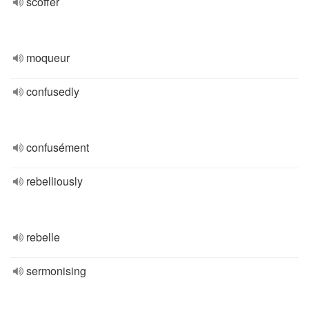
scoffer
moqueur
confusedly
confusément
rebelliously
rebelle
sermonising