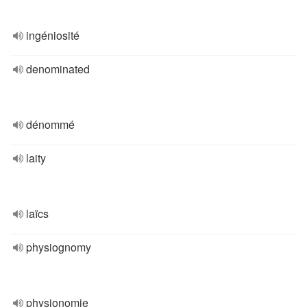
ingéniosité
denominated
dénommé
laity
laïcs
physiognomy
physionomie