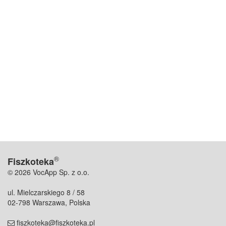
®
Fiszkoteka
© 2026 VocApp Sp. z o.o.
ul. Mielczarskiego 8 / 58
02-798 Warszawa, Polska
fiszkoteka@fiszkoteka.pl