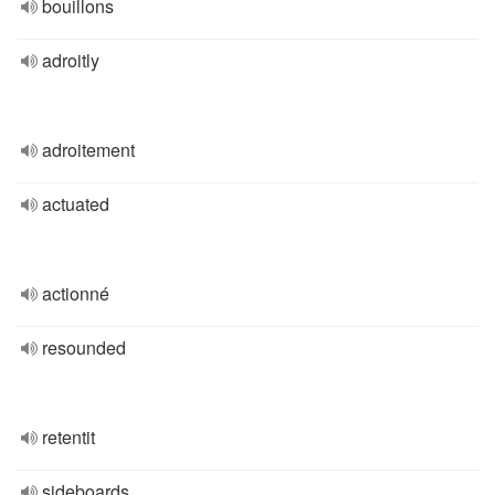
bouillons
adroitly
adroitement
actuated
actionné
resounded
retentit
sideboards