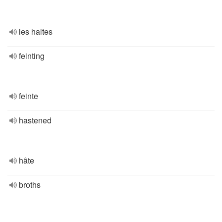
les haltes
feinting
feinte
hastened
hâte
broths