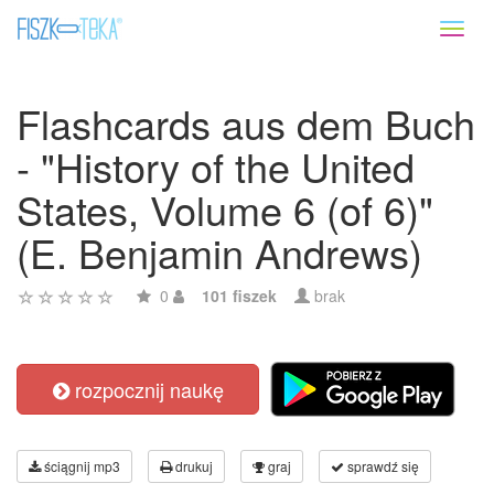
Toggl
naviga
Flashcards aus dem Buch
- "History of the United
States, Volume 6 (of 6)"
(E. Benjamin Andrews)
0
101 fiszek
brak
rozpocznij naukę
ściągnij mp3
drukuj
graj
sprawdź się