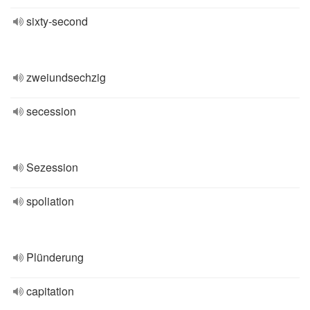
sixty-second
zweiundsechzig
secession
Sezession
spoliation
Plünderung
capitation