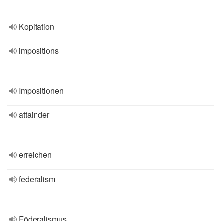
Kopitation
impositions
Impositionen
attainder
erreichen
federalism
Föderalismus