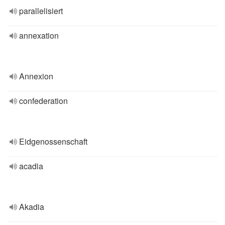
parallelisiert
annexation
Annexion
confederation
Eidgenossenschaft
acadia
Akadia