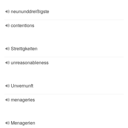
neununddreißigste
contentions
Streitigkeiten
unreasonableness
Unvernunft
menageries
Menagerien