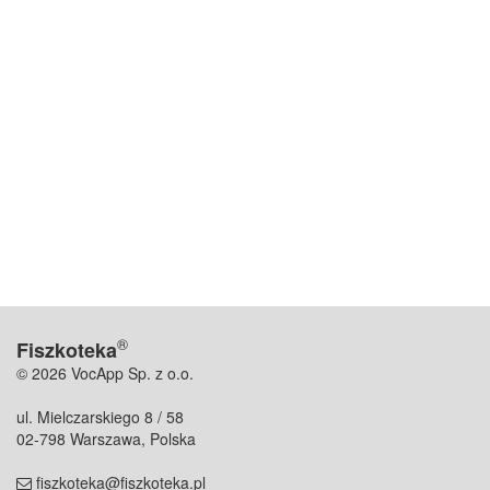
®
Fiszkoteka
© 2026 VocApp Sp. z o.o.
ul. Mielczarskiego 8 / 58
02-798 Warszawa, Polska
fiszkoteka@fiszkoteka.pl