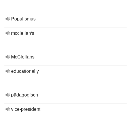
Populismus
mcclellan's
McClellans
educationally
pädagogisch
vice-president