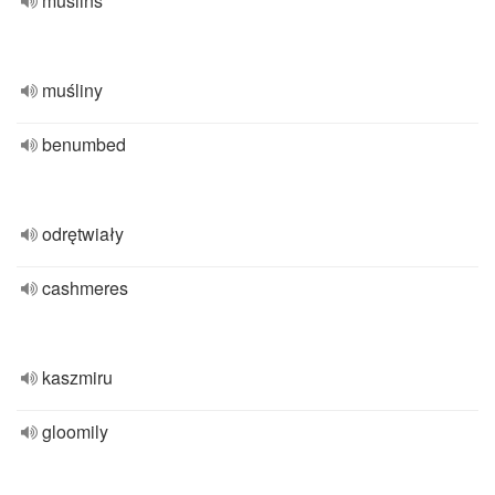
muslins
muśliny
benumbed
odrętwiały
cashmeres
kaszmiru
gloomily