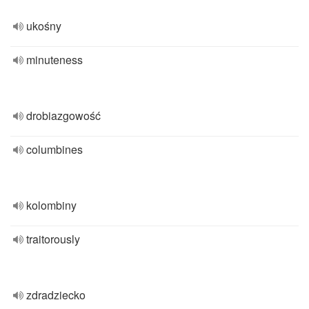
ukośny
minuteness
drobiazgowość
columbines
kolombiny
traitorously
zdradziecko