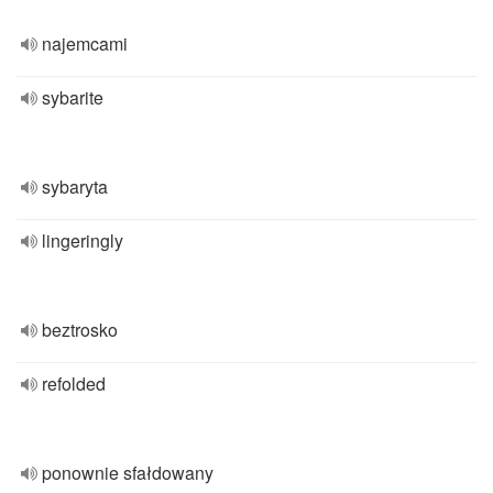
najemcami
sybarite
sybaryta
lingeringly
beztrosko
refolded
ponownie sfałdowany