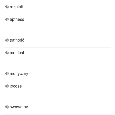
rozplótł
aptness
trafność
metrical
metryczny
jocose
swawolny