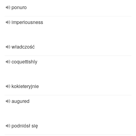
ponuro
imperiousness
władczość
coquettishly
kokieteryjnie
augured
podniósł się