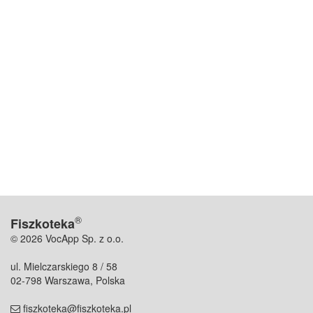
®
Fiszkoteka
© 2026 VocApp Sp. z o.o.
ul. Mielczarskiego 8 / 58
02-798 Warszawa, Polska
fiszkoteka@fiszkoteka.pl