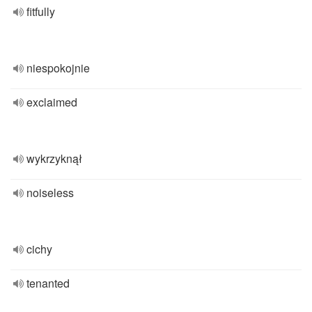
fitfully
niespokojnie
exclaimed
wykrzyknął
noiseless
cichy
tenanted