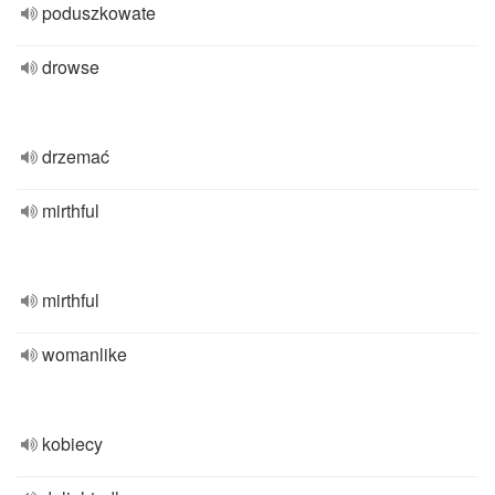
poduszkowate
drowse
drzemać
mirthful
mirthful
womanlike
kobiecy