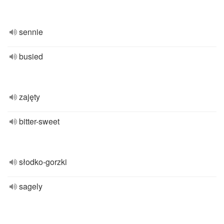
sennie
busied
zajęty
bitter-sweet
słodko-gorzki
sagely