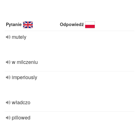
Pytanie
Odpowiedź
mutely
w milczeniu
imperiously
władczo
pillowed