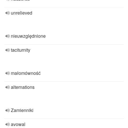
unrelieved
nieuwzględnione
taciturnity
małomówność
alternations
Zamienniki
avowal