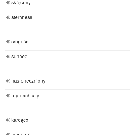
skręcony
sternness
srogość
sunned
nasłoneczniony
reproachfully
karcąco
tenderer