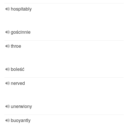
hospitably
gościnnie
throe
boleść
nerved
unerwiony
buoyantly