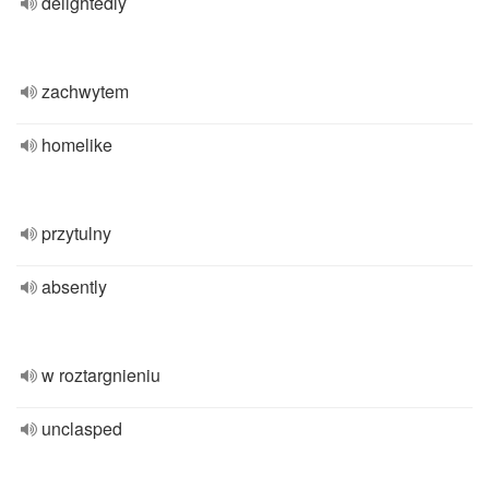
delightedly
zachwytem
homelike
przytulny
absently
w roztargnieniu
unclasped