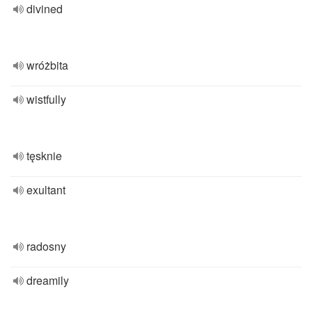
divined
wróżbita
wistfully
tęsknie
exultant
radosny
dreamily