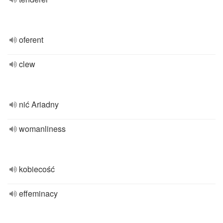
oferent
clew
nić Ariadny
womanliness
kobiecość
effeminacy