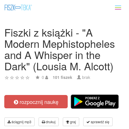
Toggl
naviga
Fiszki z książki - "A
Modern Mephistopheles
and A Whisper in the
Dark" (Lousia M. Alcott)
0
101 fiszek
brak
rozpocznij naukę
ściągnij mp3
drukuj
graj
sprawdź się