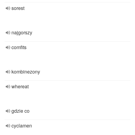
sorest
najgorszy
comfits
kombinezony
whereat
gdzie co
cyclamen