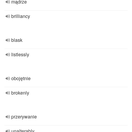
mądrze
brilliancy
blask
listlessly
obojętnie
brokenly
przerywanie
unalterably