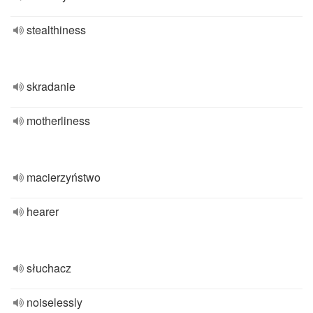
stealthiness
skradanie
motherliness
macierzyństwo
hearer
słuchacz
noiselessly