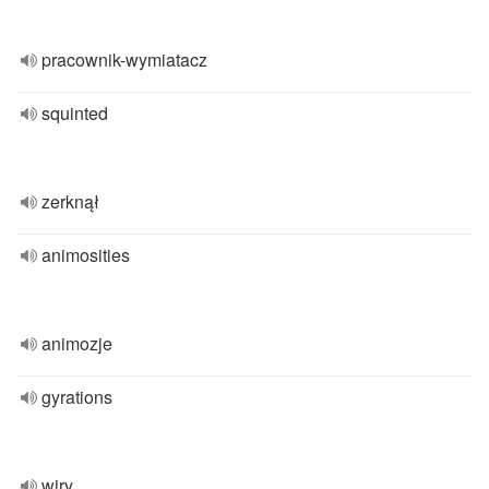
pracownik-wymiatacz
squinted
zerknął
animosities
animozje
gyrations
wiry