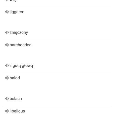
jiggered
zmęczony
bareheaded
z gołą głową
baled
belach
libellous