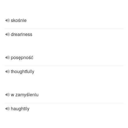
skośnie
dreariness
posępność
thoughtfully
w zamyśleniu
haughtily