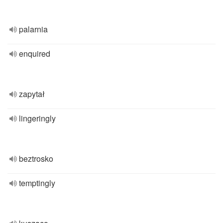
palarnia
enquired
zapytał
lingeringly
beztrosko
temptingly