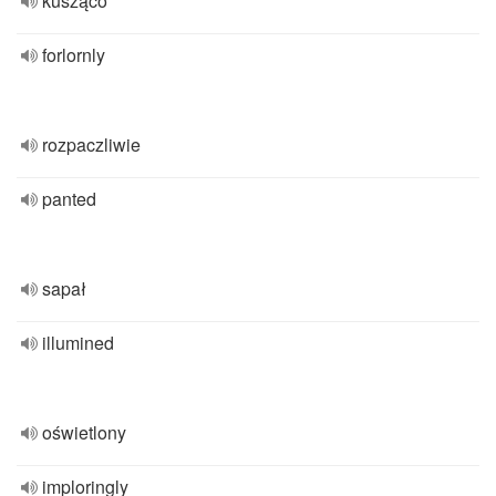
kusząco
forlornly
rozpaczliwie
panted
sapał
illumined
oświetlony
imploringly