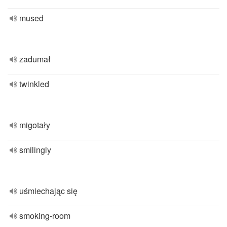
mused
zadumał
twinkled
migotały
smilingly
uśmiechając się
smoking-room