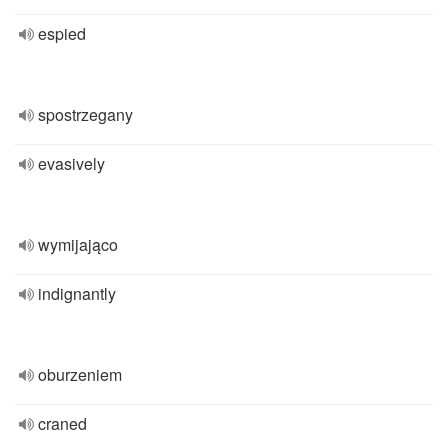
espied
spostrzegany
evasively
wymijająco
indignantly
oburzeniem
craned