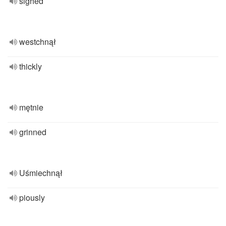
sighed
westchnął
thickly
mętnie
grinned
Uśmiechnął
piously