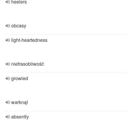
heelers
obcasy
light-heartedness
niefrasobliwość
growled
warknął
absently