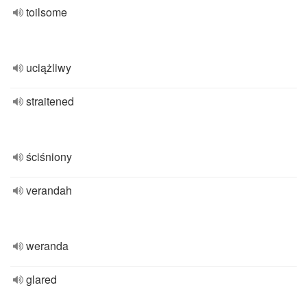
toilsome
uciążliwy
straitened
ściśniony
verandah
weranda
glared