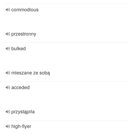
commodious
przestronny
bulked
mieszane ze sobą
acceded
przystąpiła
high-flyer