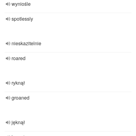
wyniośle
spotlessly
nieskazitelnie
roared
ryknął
groaned
jęknął