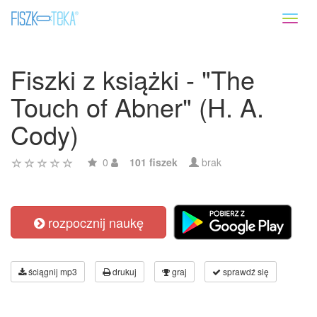
Toggl
naviga
Fiszki z książki - "The
Touch of Abner" (H. A.
Cody)
0
101 fiszek
brak
rozpocznij naukę
ściągnij mp3
drukuj
graj
sprawdź się