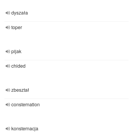
dyszała
toper
pijak
chided
zbeształ
consternation
konsternacja