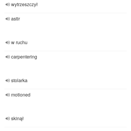
wytrzeszczył
astir
w ruchu
carpentering
stolarka
motioned
skinął