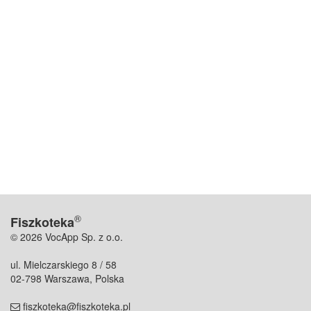
®
Fiszkoteka
© 2026 VocApp Sp. z o.o.
ul. Mielczarskiego 8 / 58
02-798 Warszawa, Polska
fiszkoteka@fiszkoteka.pl