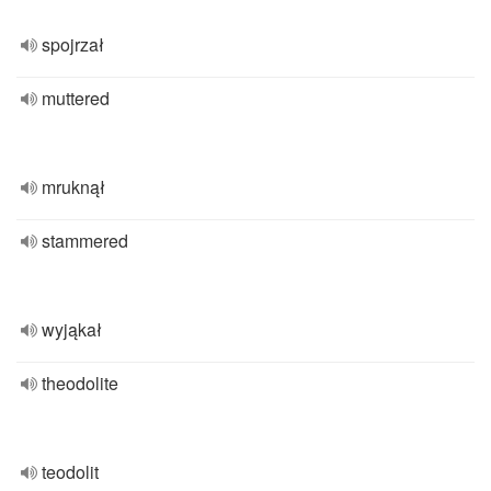
spojrzał
muttered
mruknął
stammered
wyjąkał
theodolite
teodolit