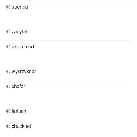
queried
zapytał
exclaimed
wykrzyknął
chafer
fartuch
chuckled