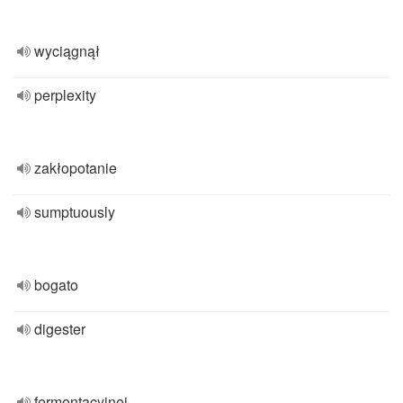
wyciągnął
perplexity
zakłopotanie
sumptuously
bogato
digester
fermentacyjnej