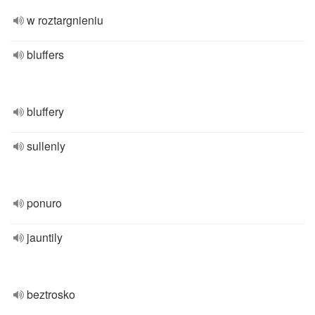
w roztargnieniu
bluffers
bluffery
sullenly
ponuro
jauntily
beztrosko