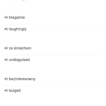
błagalnie
laughingly
ze śmiechem
undisguised
bezinteresowny
bulged