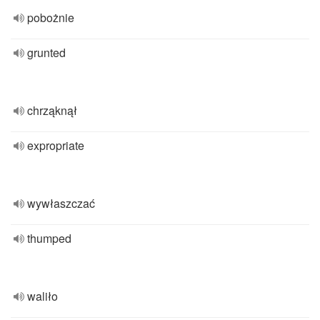
pobożnie
grunted
chrząknął
expropriate
wywłaszczać
thumped
waliło