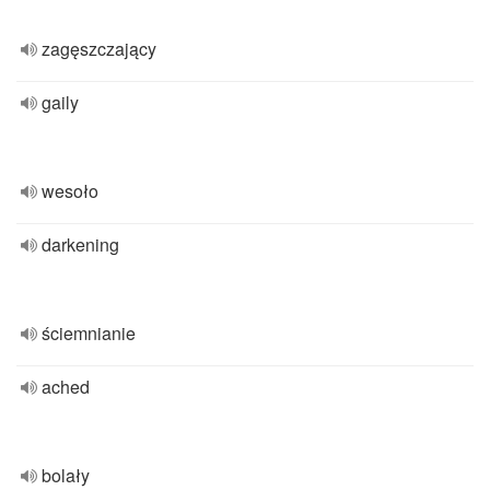
zagęszczający
gaily
wesoło
darkening
ściemnianie
ached
bolały