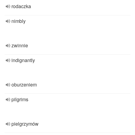
rodaczka
nimbly
zwinnie
indignantly
oburzeniem
pilgrims
pielgrzymów