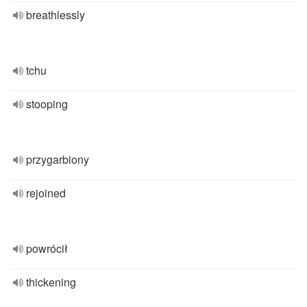
breathlessly
tchu
stooping
przygarbiony
rejoined
powrócił
thickening