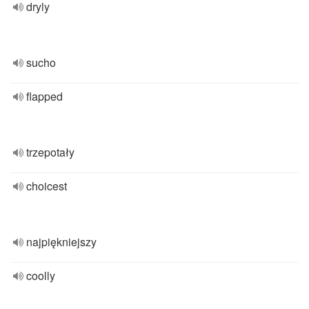
dryly
sucho
flapped
trzepotały
choicest
najpiękniejszy
coolly