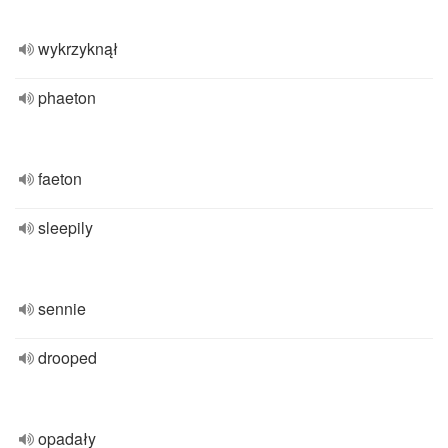
wykrzyknął
phaeton
faeton
sleepily
sennie
drooped
opadały