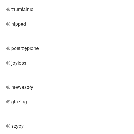
triumfalnie
nipped
postrzępione
joyless
niewesoły
glazing
szyby