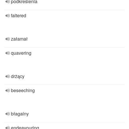
podkreślenia
faltered
załamał
quavering
drżący
beseeching
błagalny
endeavouring