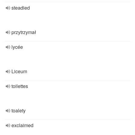
steadied
przytrzymał
lycée
Liceum
toilettes
toalety
exclaimed