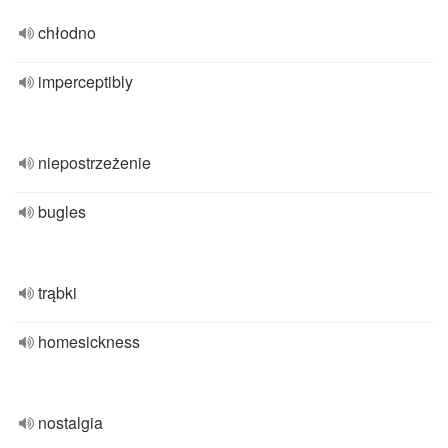
chłodno
imperceptibly
niepostrzeżenie
bugles
trąbki
homesickness
nostalgia