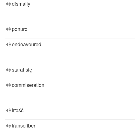
dismally
ponuro
endeavoured
starał się
commiseration
litość
transcriber