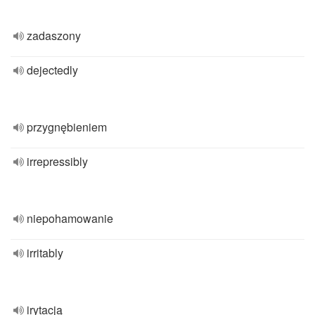
zadaszony
dejectedly
przygnębieniem
irrepressibly
niepohamowanie
irritably
irytacją