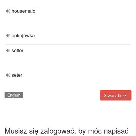
housemaid
pokojówka
setter
seter
English
Stwórz fiszki
Musisz się zalogować, by móc napisać