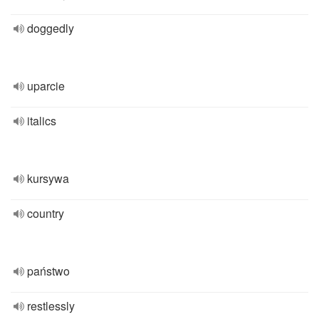
doggedly
uparcie
italics
kursywa
country
państwo
restlessly