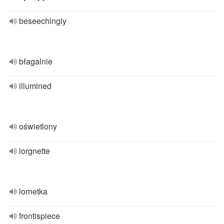
beseechingly
błagalnie
illumined
oświetlony
lorgnette
lornetka
frontispiece