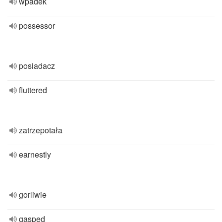
wpadek
possessor
posiadacz
fluttered
zatrzepotała
earnestly
gorliwie
gasped