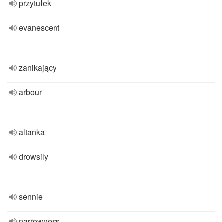
przytułek
evanescent
zanikający
arbour
altanka
drowsily
sennie
narrowness