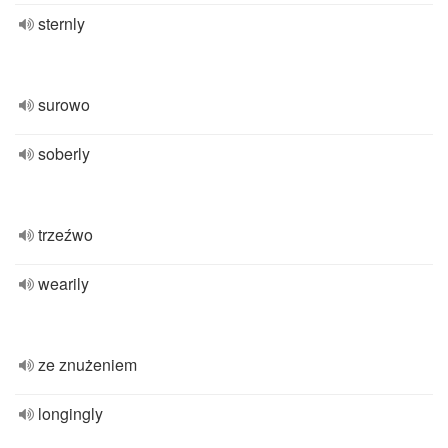
sternly
surowo
soberly
trzeźwo
wearily
ze znużeniem
longingly