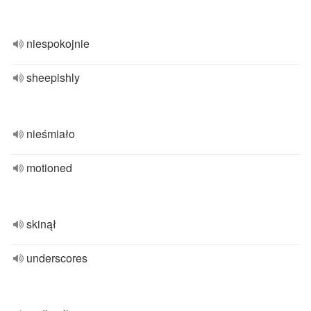
niespokojnie
sheepishly
nieśmiało
motioned
skinął
underscores