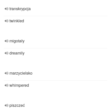
transkrypcja
twinkled
migotały
dreamily
marzycielsko
whimpered
piszczeć