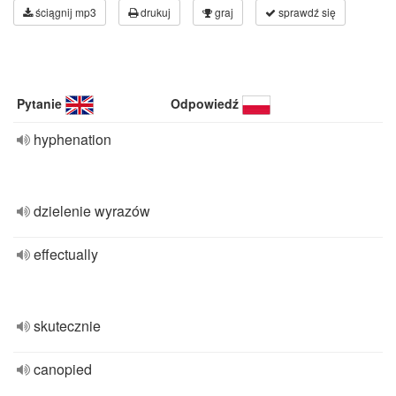
ściągnij mp3
drukuj
graj
sprawdź się
Pytanie
Odpowiedź
hyphenation
dzielenie wyrazów
effectually
skutecznie
canopied