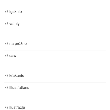
tęsknie
vainly
na próżno
caw
krakanie
illustrations
ilustracje