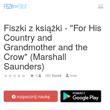
Toggl
naviga
Fiszki z książki - "For His
Country and
Grandmother and the
Crow" (Marshall
Saunders)
0
101 fiszek
brak
rozpocznij naukę