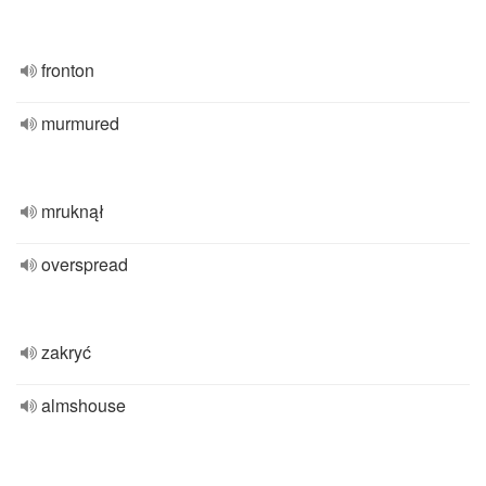
fronton
murmured
mruknął
overspread
zakryć
almshouse