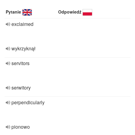
Pytanie
Odpowiedź
exclaimed
wykrzyknął
servitors
serwitory
perpendicularly
pionowo