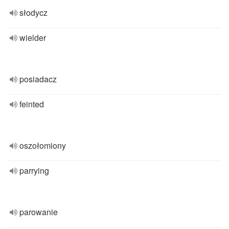
słodycz
wielder
posiadacz
feinted
oszołomiony
parrying
parowanie