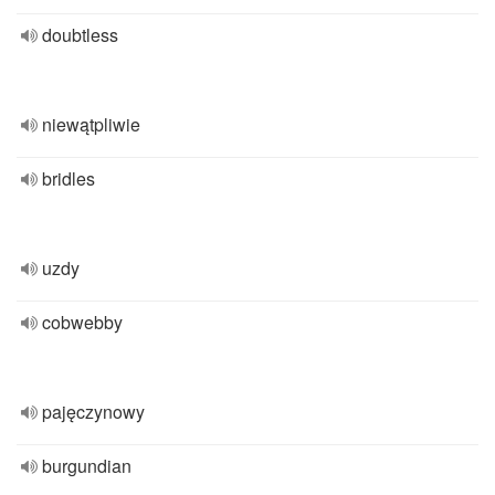
doubtless
niewątpliwie
bridles
uzdy
cobwebby
pajęczynowy
burgundian