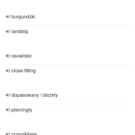
burgundzki
landslip
osuwisko
close-fitting
dopasowany / obcisły
piercingly
przenikliwie