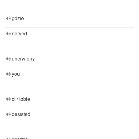
gdzie
nerved
unerwiony
you
ci / tobie
desisted