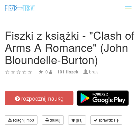
Toggl
naviga
Fiszki z książki - "Clash of
Arms A Romance" (John
Bloundelle-Burton)
0
101 fiszek
brak
rozpocznij naukę
ściągnij mp3
drukuj
graj
sprawdź się