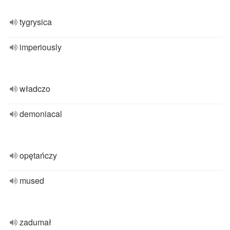
tygrysica
imperiously
władczo
demoniacal
opętańczy
mused
zadumał