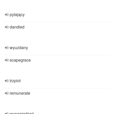
pytający
dandled
wyuzdany
scapegrace
trzpiot
remunerate
wynagradzać