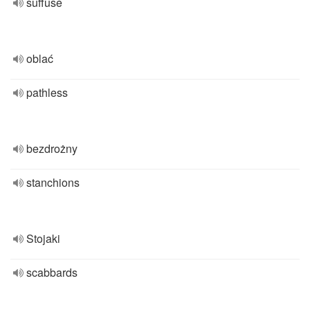
suffuse
oblać
pathless
bezdrożny
stanchions
Stojaki
scabbards