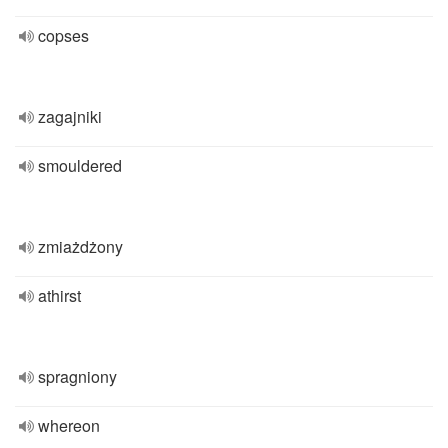
copses
zagajniki
smouldered
zmiażdżony
athirst
spragniony
whereon