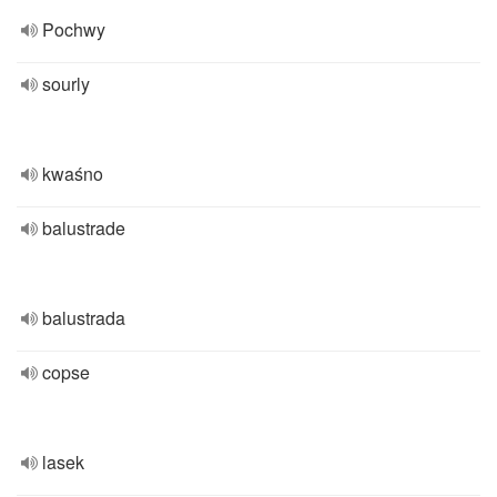
Pochwy
sourly
kwaśno
balustrade
balustrada
copse
lasek