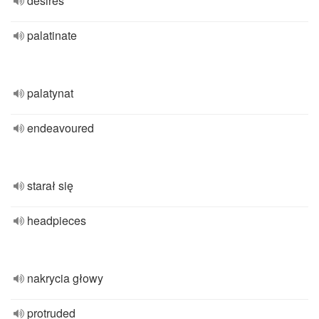
desires
palatinate
palatynat
endeavoured
starał się
headpieces
nakrycia głowy
protruded