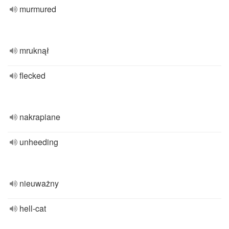
murmured
mruknął
flecked
nakrapiane
unheeding
nieuważny
hell-cat