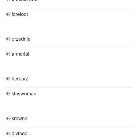
forefoot
przednie
armorial
herbarz
kinswoman
krewna
divined