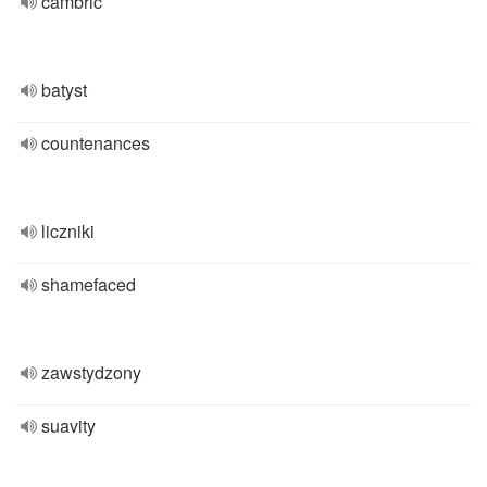
cambric
batyst
countenances
liczniki
shamefaced
zawstydzony
suavity