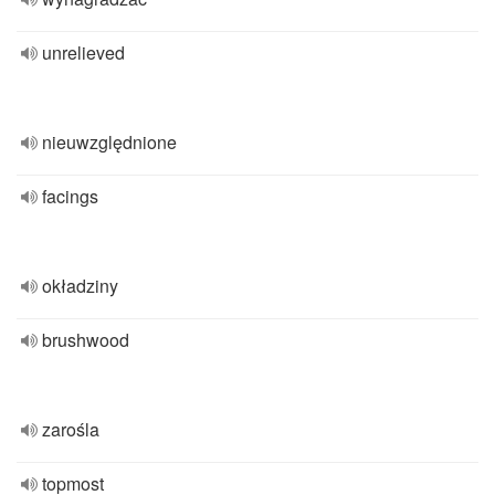
unrelieved
nieuwzględnione
facings
okładziny
brushwood
zarośla
topmost