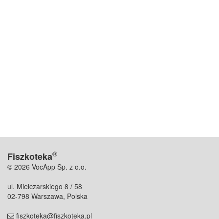
®
Fiszkoteka
© 2026 VocApp Sp. z o.o.
ul. Mielczarskiego 8 / 58
02-798 Warszawa, Polska
fiszkoteka@fiszkoteka.pl