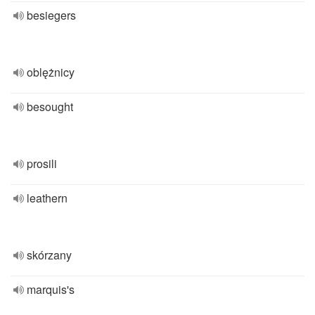
besiegers
oblężnicy
besought
prosili
leathern
skórzany
marquis's