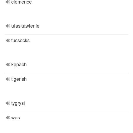
clemence
ułaskawienie
tussocks
kępach
tigerish
tygrysi
was