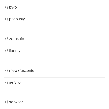
było
piteously
żałośnie
fixedly
niewzruszenie
servitor
serwitor