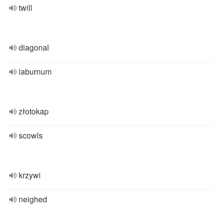
twill
diagonal
laburnum
złotokap
scowls
krzywi
neighed