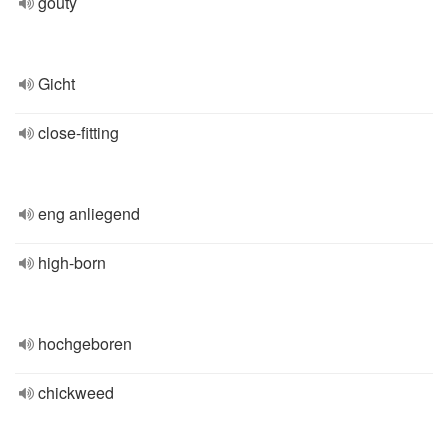
gouty
Gicht
close-fitting
eng anliegend
high-born
hochgeboren
chickweed