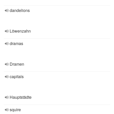
dandelions
Löwenzahn
dramas
Dramen
capitals
Hauptstädte
squire