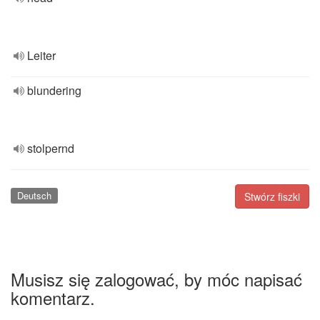
Leiter
blundering
stolpernd
Deutsch
Stwórz fiszki
Musisz się zalogować, by móc napisać
komentarz.