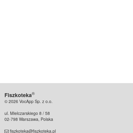
®
Fiszkoteka
© 2026 VocApp Sp. z o.o.
ul. Mielczarskiego 8 / 58
02-798 Warszawa, Polska
fiszkoteka@fiszkoteka.pl