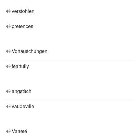
verstohlen
pretences
Vortäuschungen
fearfully
ängstlich
vaudeville
Varieté