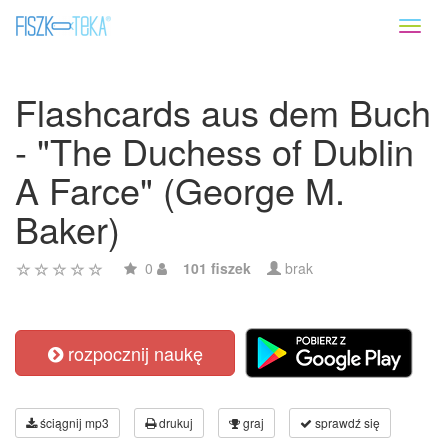
Toggl
naviga
Flashcards aus dem Buch
- "The Duchess of Dublin
A Farce" (George M.
Baker)
0
101 fiszek
brak
rozpocznij naukę
ściągnij mp3
drukuj
graj
sprawdź się