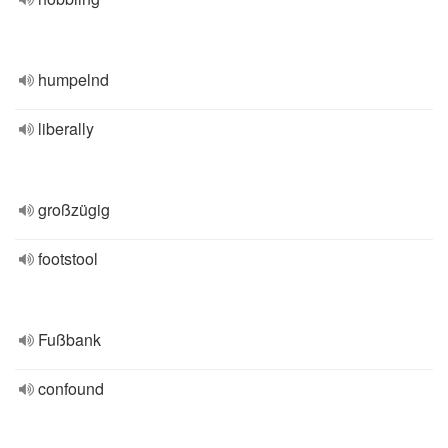
humpelnd
liberally
großzügig
footstool
Fußbank
confound