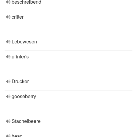
beschreibend
critter
Lebewesen
printer's
Drucker
gooseberry
Stachelbeere
head