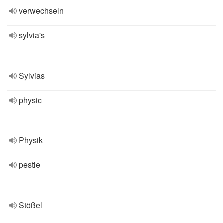
verwechseln
sylvia's
Sylvias
physic
Physik
pestle
Stößel