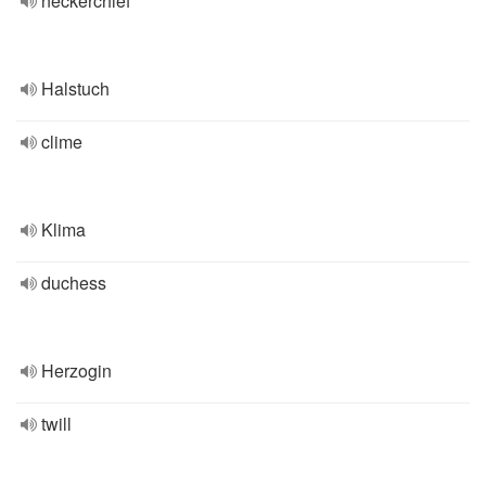
neckerchief
Halstuch
clime
Klima
duchess
Herzogin
twill