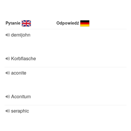
Pytanie
Odpowiedź
demijohn
Korbflasche
aconite
Aconitum
seraphic