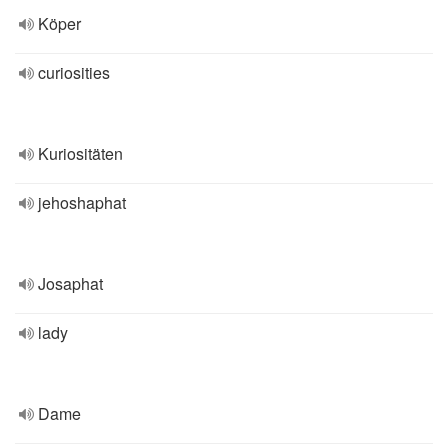
Köper
curiosities
Kuriositäten
jehoshaphat
Josaphat
lady
Dame