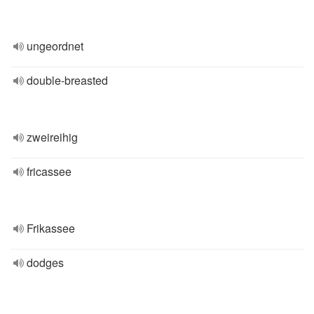
ungeordnet
double-breasted
zweireihig
fricassee
Frikassee
dodges