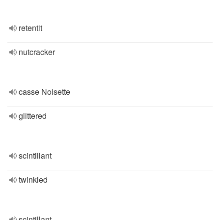
retentit
nutcracker
casse Noisette
glittered
scintillant
twinkled
scintillant