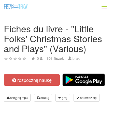
Toggl
naviga
Fiches du livre - "Little
Folks' Christmas Stories
and Plays" (Various)
0
101 fiszek
brak
rozpocznij naukę
ściągnij mp3
drukuj
graj
sprawdź się