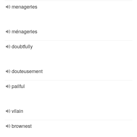
menageries
ménageries
doubtfully
douteusement
pailful
vilain
brownest