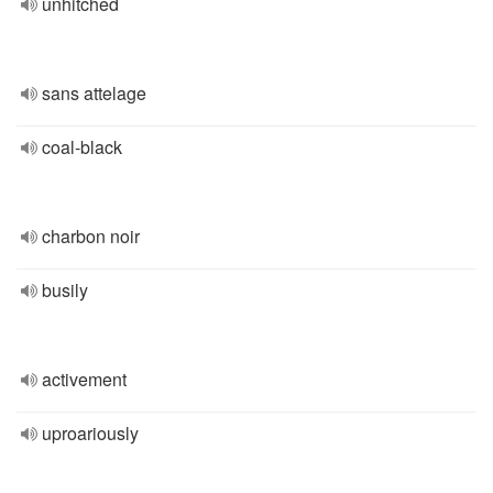
unhitched
sans attelage
coal-black
charbon noir
busily
activement
uproariously