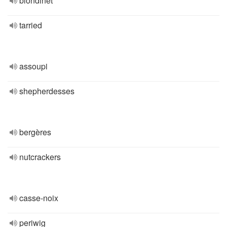
blondinet
tarried
assoupi
shepherdesses
bergères
nutcrackers
casse-noix
periwig