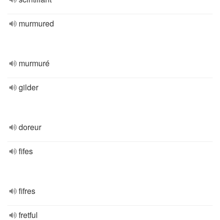
murmured
murmuré
gilder
doreur
fifes
fifres
fretful