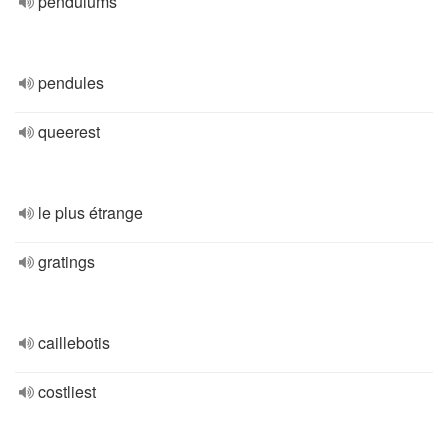
pendulums
pendules
queerest
le plus étrange
gratings
caillebotis
costliest