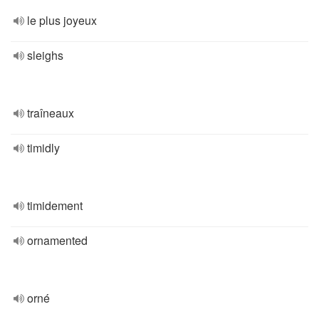
le plus joyeux
sleighs
traîneaux
timidly
timidement
ornamented
orné