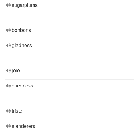
sugarplums
bonbons
gladness
joie
cheerless
triste
slanderers