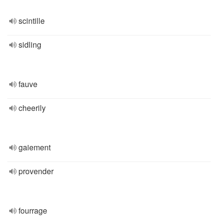
scintille
sidling
fauve
cheerily
gaiement
provender
fourrage