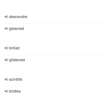
descendre
gleamed
brillait
glistened
scintillé
bridles