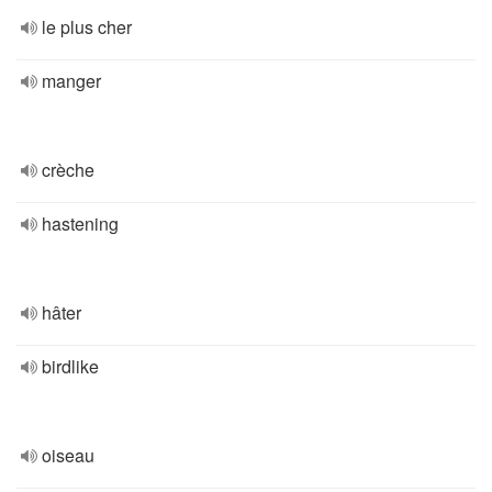
le plus cher
manger
crèche
hastening
hâter
birdlike
oiseau