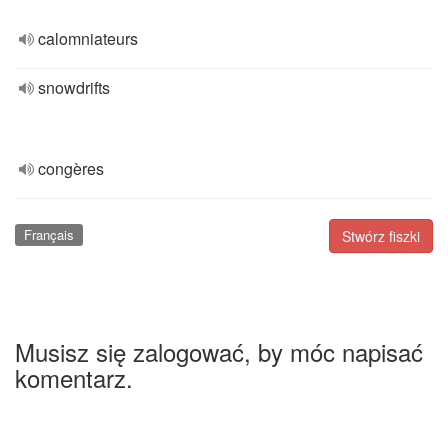
calomniateurs
snowdrifts
congères
Français
Stwórz fiszki
Musisz się zalogować, by móc napisać
komentarz.