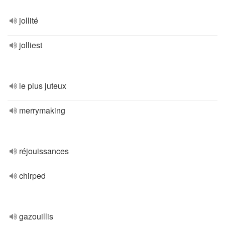
jollité
jolliest
le plus juteux
merrymaking
réjouissances
chirped
gazouillis