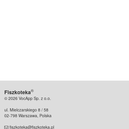
®
Fiszkoteka
© 2026 VocApp Sp. z o.o.
ul. Mielczarskiego 8 / 58
02-798 Warszawa, Polska
fiszkoteka@fiszkoteka.pl