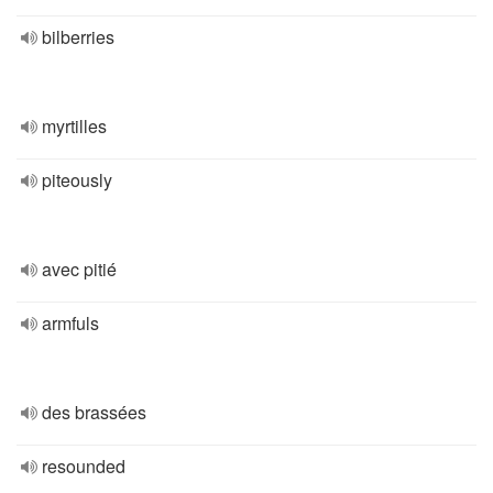
bilberries
myrtilles
piteously
avec pitié
armfuls
des brassées
resounded