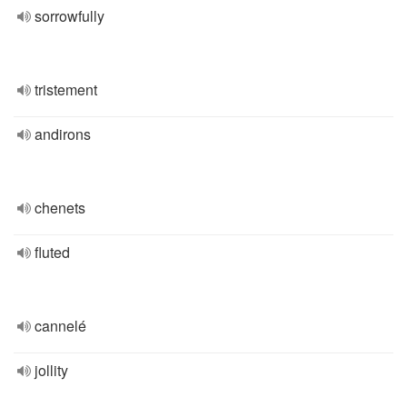
sorrowfully
tristement
andirons
chenets
fluted
cannelé
jollity