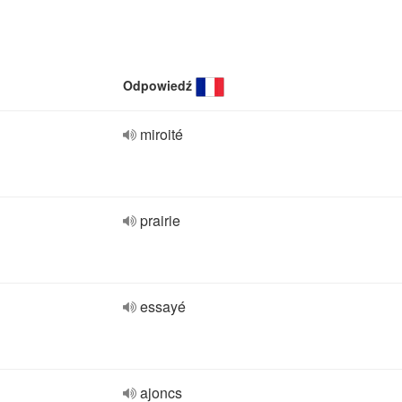
Odpowiedź
miroité
prairie
essayé
ajoncs