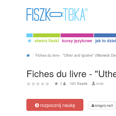
stwórz fiszki
kursy językowe
jak to dzia
Fiches du livre - "Uther and Igraine" (Warwick Dee
Fiches du livre - "Ut
0
101 fiszek
brak
rozpocznij naukę
ściągnij mp3