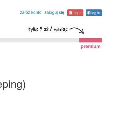
załóż konto
zaloguj się
log in
log in
premium
eping)