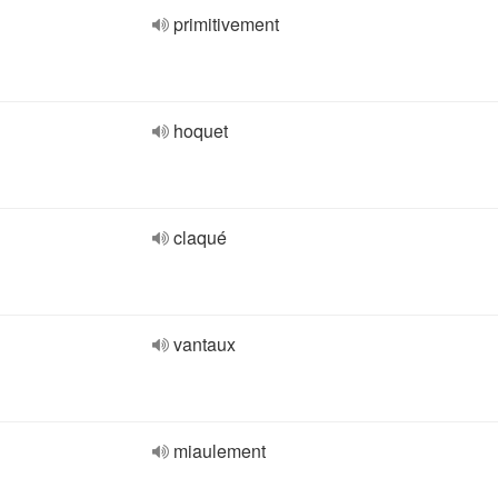
primitivement
hoquet
claqué
vantaux
miaulement