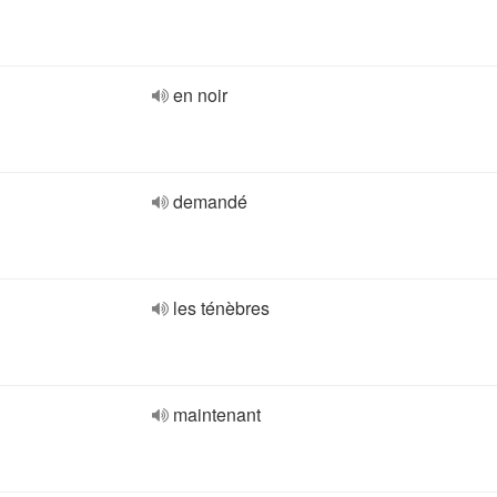
en noir
demandé
les ténèbres
maintenant