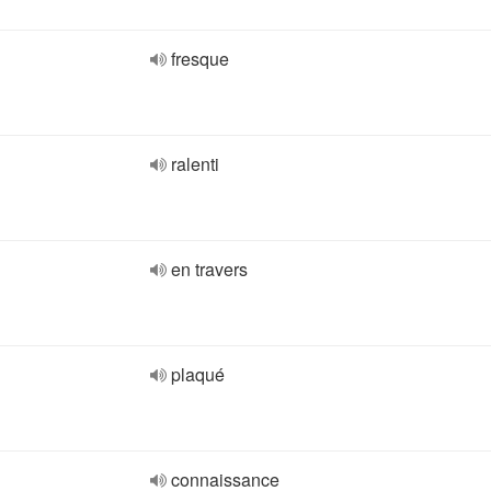
fresque
ralenti
en travers
plaqué
connaissance