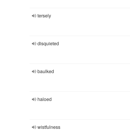
tersely
disquieted
baulked
haloed
wistfulness