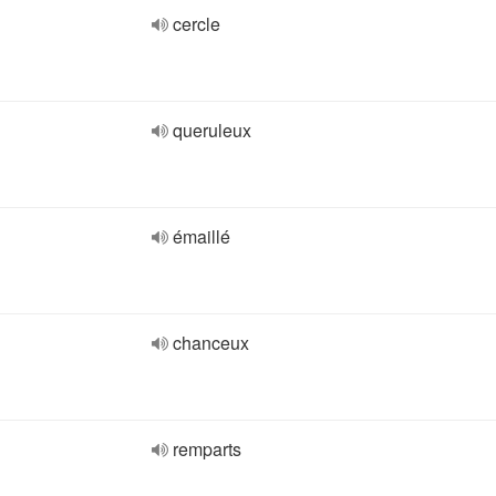
cercle
queruleux
émaillé
chanceux
remparts