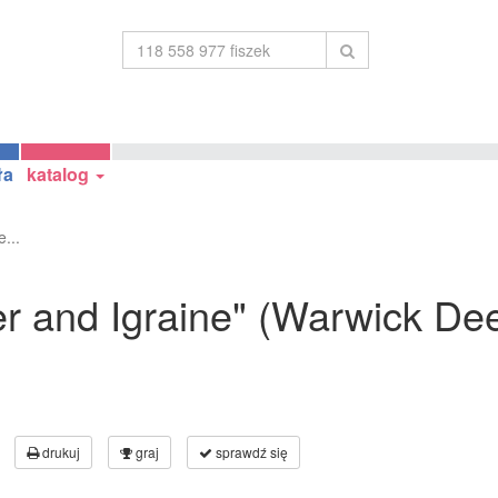
ła
katalog
...
her and Igraine" (Warwick De
drukuj
graj
sprawdź się