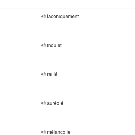
laconiquement
inquiet
raillé
auréolé
mélancolie