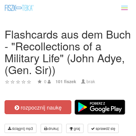
Toggl
naviga
Flashcards aus dem Buch
- "Recollections of a
Military Life" (John Adye,
(Gen. Sir))
0
101 fiszek
brak
rozpocznij naukę
ściągnij mp3
drukuj
graj
sprawdź się