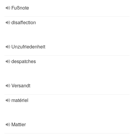
Fußnote
disaffection
Unzufriedenheit
despatches
Versandt
matériel
Mattier