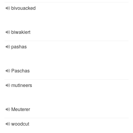
bivouacked
biwakiert
pashas
Paschas
mutineers
Meuterer
woodcut