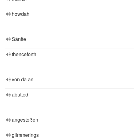
howdah
Sänfte
thenceforth
von da an
abutted
angestoßen
glimmerings