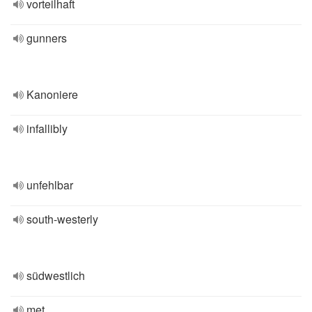
vorteilhaft
gunners
Kanoniere
infallibly
unfehlbar
south-westerly
südwestlich
met