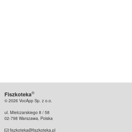
®
Fiszkoteka
© 2026 VocApp Sp. z o.o.
ul. Mielczarskiego 8 / 58
02-798 Warszawa, Polska
fiszkoteka@fiszkoteka.pl