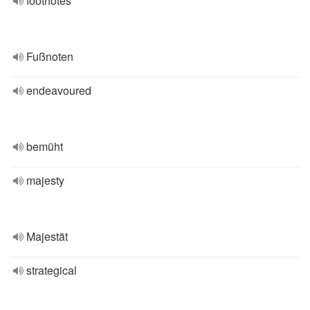
footnotes
Fußnoten
endeavoured
bemüht
majesty
Majestät
strategical