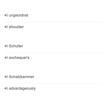
ungeordnet
shoulder
Schulter
exchequer's
Schatzkammer
advantageously