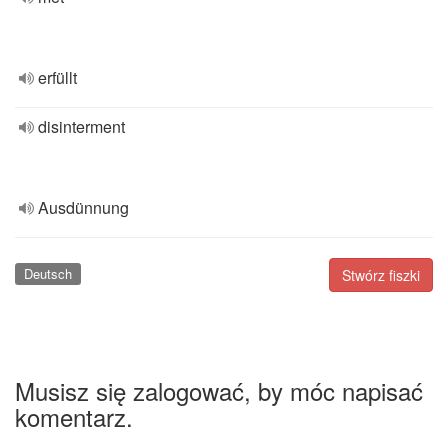
erfüllt
disinterment
Ausdünnung
Deutsch
Stwórz fiszki
Musisz się zalogować, by móc napisać
komentarz.