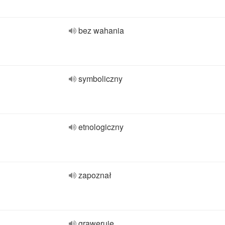
bez wahania
symboliczny
etnologiczny
zapoznał
graweruje