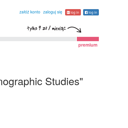
załóż konto
zaloguj się
log in
log in
premium
hnographic Studies"