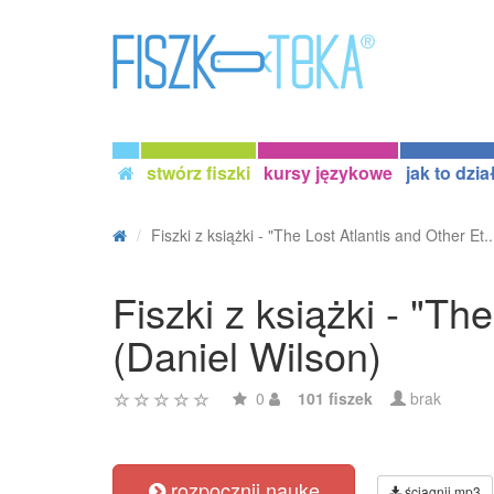
stwórz fiszki
kursy językowe
jak to dzia
Fiszki z książki - "The Lost Atlantis and Other Et..
Fiszki z książki - "Th
(Daniel Wilson)
0
101 fiszek
brak
rozpocznij naukę
ściągnij mp3