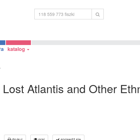
ła
katalog
.
e Lost Atlantis and Other Et
drukuj
graj
sprawdź się