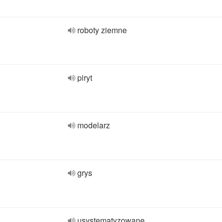
roboty ziemne
piryt
modelarz
grys
usystematyzowane