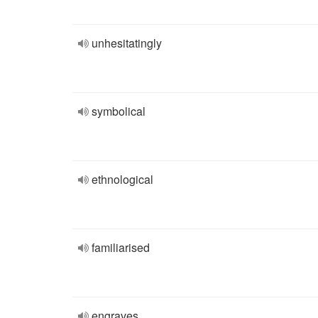
unhesitatingly
symbolical
ethnological
familiarised
engraves