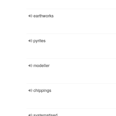
earthworks
pyrites
modeller
chippings
systematised