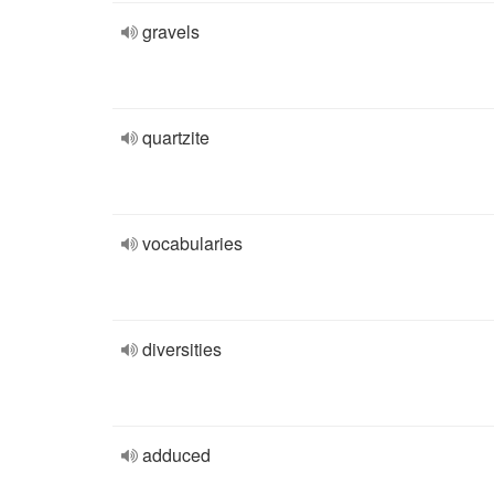
gravels
quartzite
vocabularies
diversities
adduced