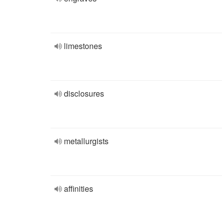
limestones
disclosures
metallurgists
affinities