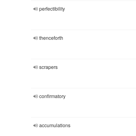
perfectibility
thenceforth
scrapers
confirmatory
accumulations