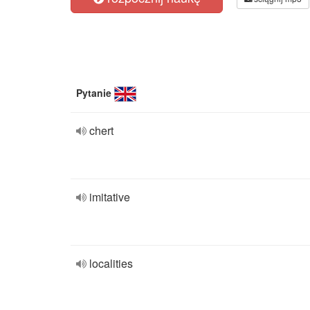
Pytanie
chert
imitative
localities