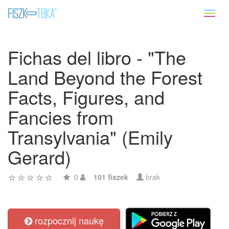
Toggl
naviga
Fichas del libro - "The
Land Beyond the Forest
Facts, Figures, and
Fancies from
Transylvania" (Emily
Gerard)
0
101 fiszek
brak
rozpocznij naukę