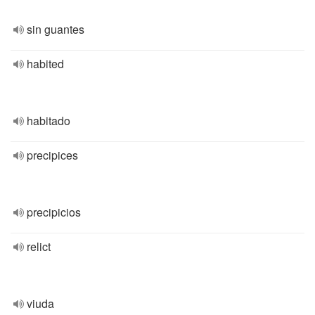
sin guantes
habited
habitado
precipices
precipicios
relict
viuda