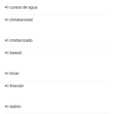
cursos de agua
christianized
cristianizado
bewail
llorar
thievish
ladrón