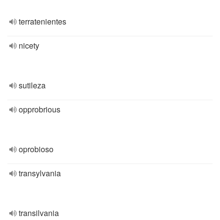
terratenientes
nicety
sutileza
opprobrious
oprobioso
transylvania
transilvania