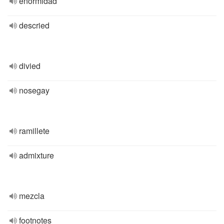
enormidad
descried
divied
nosegay
ramillete
admixture
mezcla
footnotes