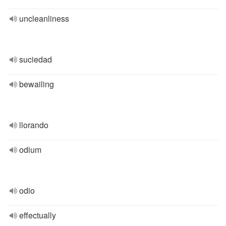
uncleanliness
suciedad
bewailing
llorando
odium
odio
effectually