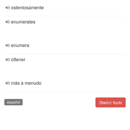
ostentosamente
enumerates
enumera
oftener
más a menudo
español
Stwórz fiszki