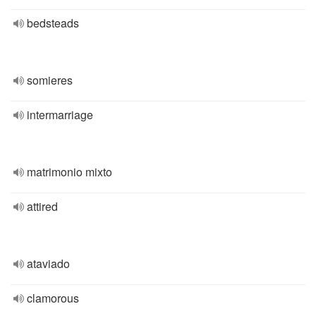
bedsteads
somieres
intermarriage
matrimonio mixto
attired
ataviado
clamorous