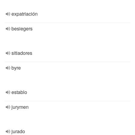
expatriación
besiegers
sitiadores
byre
establo
jurymen
jurado