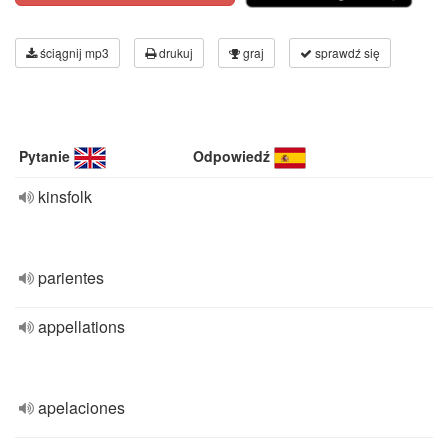
ściągnij mp3
drukuj
graj
sprawdź się
Pytanie
Odpowiedź
kinsfolk
parientes
appellations
apelaciones