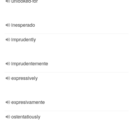
unlooked-for
inesperado
imprudently
imprudentemente
expressively
expresivamente
ostentatiously