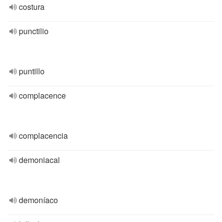
costura
punctilio
puntillo
complacence
complacencia
demoniacal
demoníaco