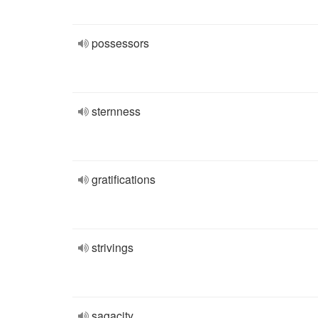
possessors
sternness
gratifications
strivings
sagacity