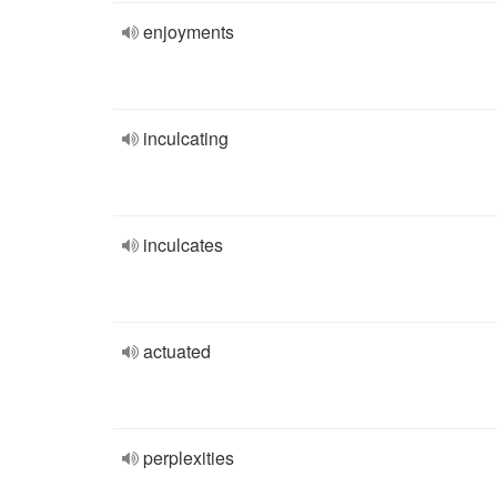
enjoyments
inculcating
inculcates
actuated
perplexities