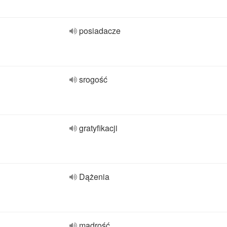
posiadacze
srogość
gratyfikacji
Dążenia
mądrość