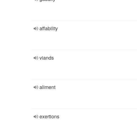
affability
viands
aliment
exertions