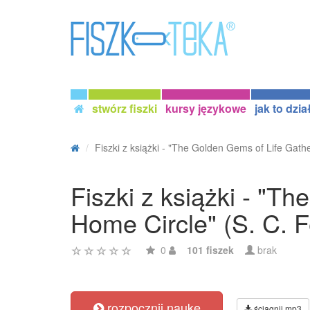
stwórz fiszki
kursy językowe
jak to dzia
Fiszki z książki - "The Golden Gems of Life Gathe
Fiszki z książki - "T
Home Circle" (S. C. F
0
101 fiszek
brak
rozpocznij naukę
ściągnij mp3