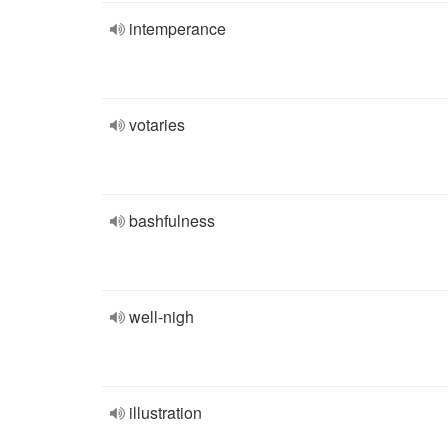
intemperance
votaries
bashfulness
well-nigh
illustration