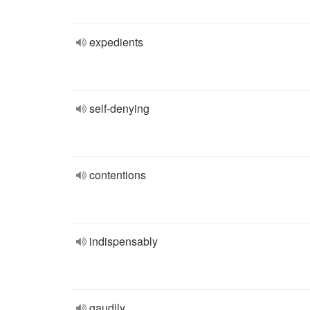
expedients
self-denying
contentions
indispensably
gaudily