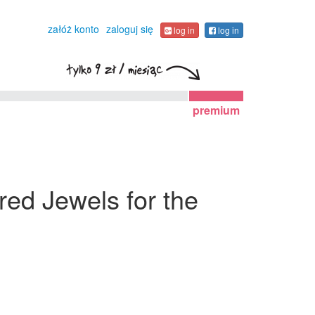
załóż konto
zaloguj się
log in
log in
premium
red Jewels for the