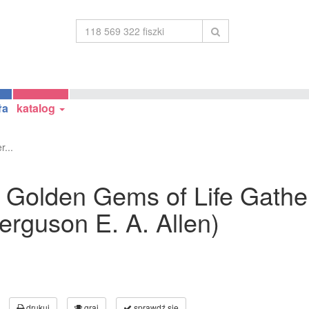
ła
katalog
r...
he Golden Gems of Life Gathe
erguson E. A. Allen)
drukuj
graj
sprawdź się