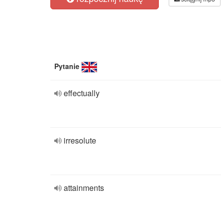
Pytanie
effectually
irresolute
attainments