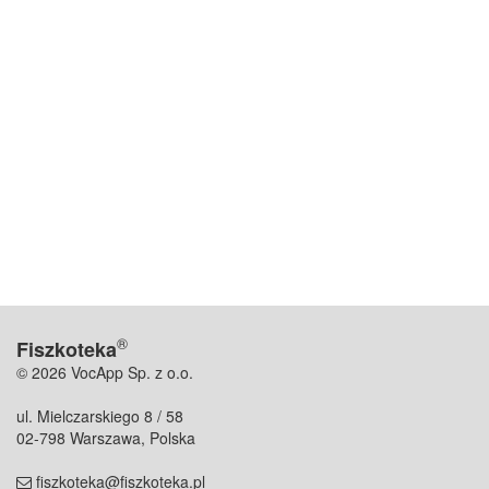
®
Fiszkoteka
© 2026 VocApp Sp. z o.o.
ul. Mielczarskiego 8 / 58
02-798 Warszawa, Polska
fiszkoteka@fiszkoteka.pl