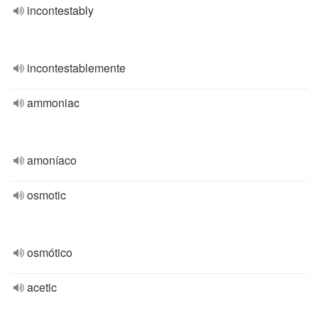
incontestably
incontestablemente
ammoniac
amoníaco
osmotic
osmótico
acetic