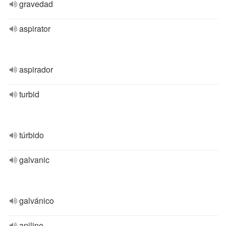
gravedad
aspirator
aspirador
turbid
túrbido
galvanic
galvánico
aniline