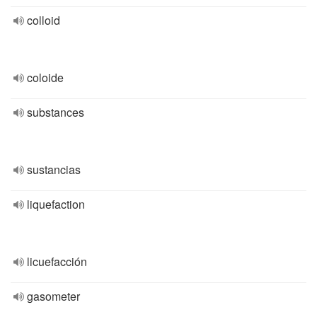
colloid
coloide
substances
sustancias
liquefaction
licuefacción
gasometer