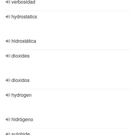
verbosidad
hydrostatics
hidrostática
dioxides
dioxidos
hydrogen
hidrógeno
sulphide