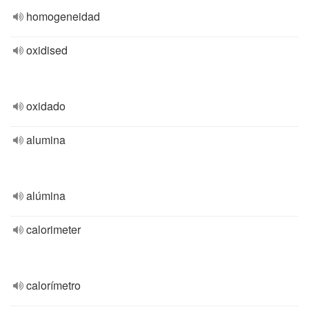
homogeneidad
oxidised
oxidado
alumina
alúmina
calorimeter
calorímetro