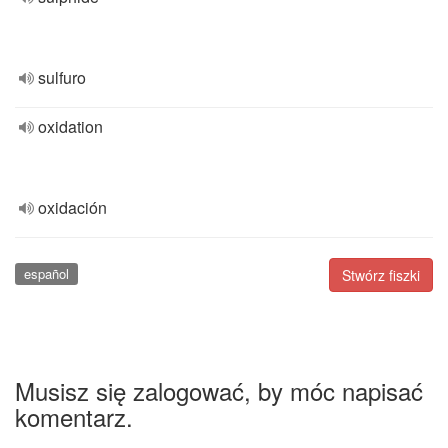
sulfuro
oxidation
oxidación
español
Stwórz fiszki
Musisz się zalogować, by móc napisać
komentarz.