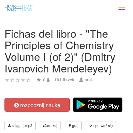
Toggl
naviga
Fichas del libro - "The
Principles of Chemistry
Volume I (of 2)" (Dmitry
Ivanovich Mendeleyev)
0
101 fiszek
brak
rozpocznij naukę
ściągnij mp3
drukuj
graj
sprawdź się