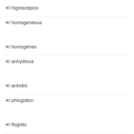
higroscópico
homogeneous
homogéneo
anhydrous
anhidro
phlogiston
flogisto