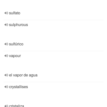
sulfato
sulphurous
sulfúrico
vapour
el vapor de agua
crystallises
cristaliza