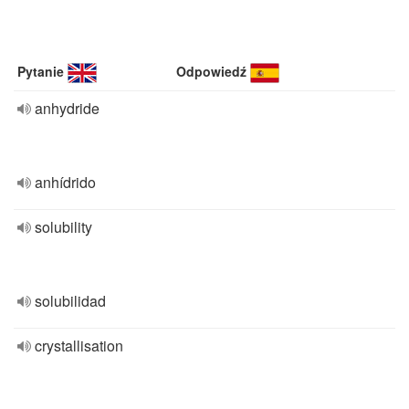
Pytanie
Odpowiedź
anhydride
anhídrido
solubility
solubilidad
crystallisation