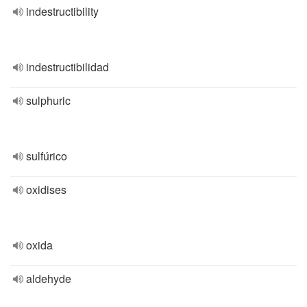
indestructibility
indestructibilidad
sulphuric
sulfúrico
oxidises
oxida
aldehyde