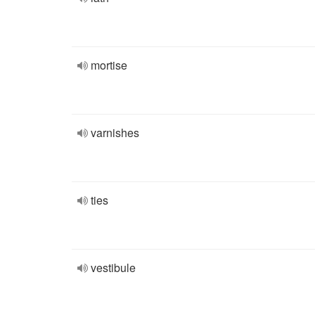
mortise
varnishes
ties
vestibule