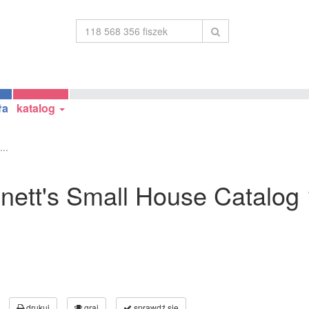
ła
katalog
..
ennett's Small House Catalo
drukuj
graj
sprawdź się