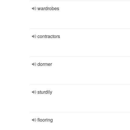
wardrobes
contractors
dormer
sturdily
flooring