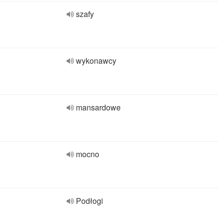
szafy
wykonawcy
mansardowe
mocno
Podłogi