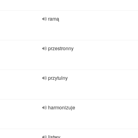
ramą
przestronny
przytulny
harmonizuje
listwy