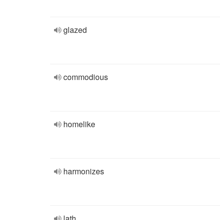
glazed
commodious
homelike
harmonizes
lath