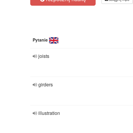
Pytanie
joists
girders
illustration