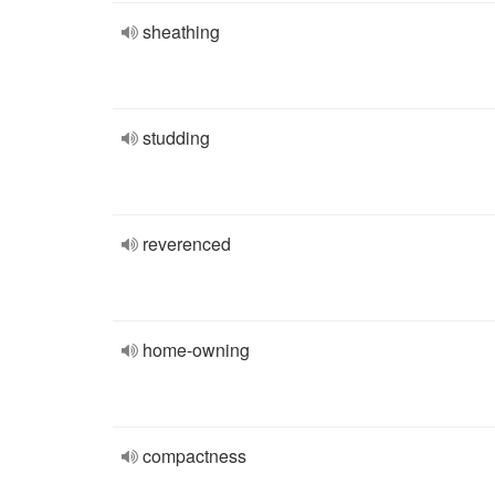
sheathing
studding
reverenced
home-owning
compactness