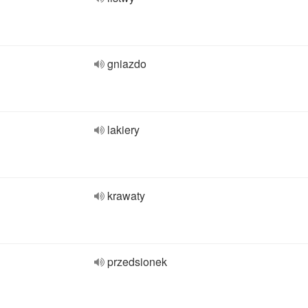
gniazdo
lakiery
krawaty
przedsionek