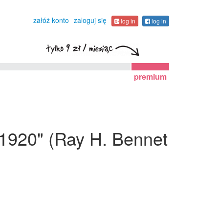
załóż konto
zaloguj się
log in
log in
premium
g 1920" (Ray H. Bennet