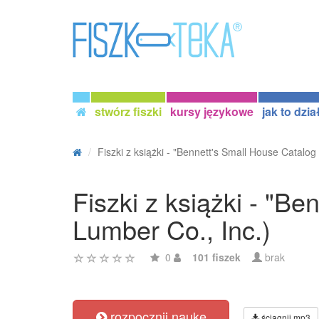
stwórz fiszki
kursy językowe
jak to dzia
Fiszki z książki - "Bennett's Small House Catalog .
Fiszki z książki - "B
Lumber Co., Inc.)
0
101 fiszek
brak
rozpocznij naukę
ściągnij mp3