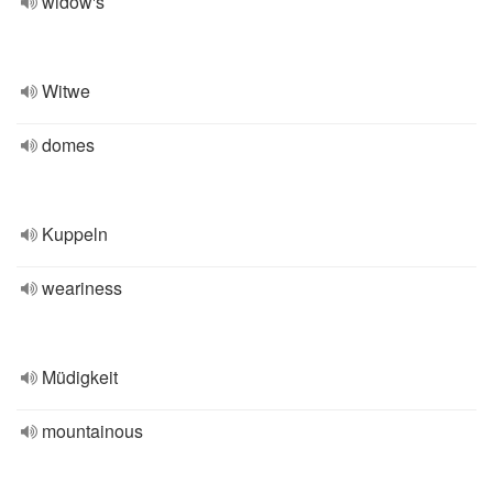
widow's
Witwe
domes
Kuppeln
weariness
Müdigkeit
mountainous