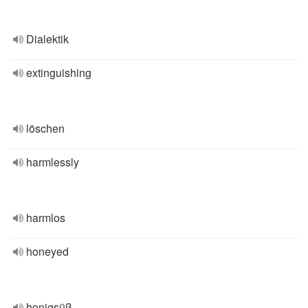
Dialektik
extinguishing
löschen
harmlessly
harmlos
honeyed
honigsüß