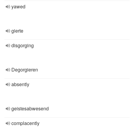
yawed
gierte
disgorging
Degorgieren
absently
geistesabwesend
complacently