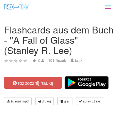
Toggl
naviga
Flashcards aus dem Buch
- "A Fall of Glass"
(Stanley R. Lee)
0
101 fiszek
brak
rozpocznij naukę
ściągnij mp3
drukuj
graj
sprawdź się