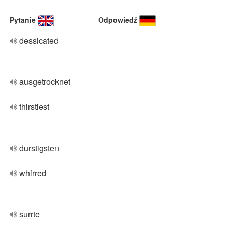
Pytanie
Odpowiedź
dessicated
ausgetrocknet
thirstiest
durstigsten
whirred
surrte