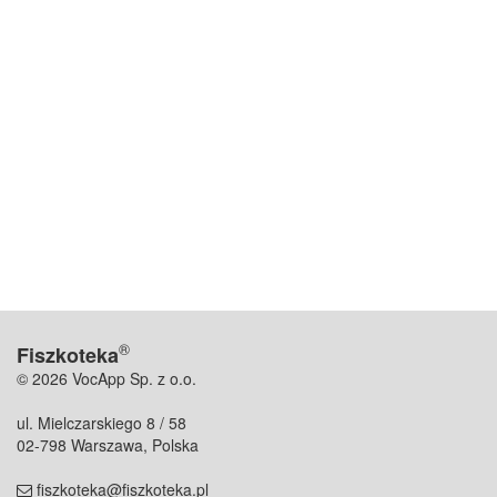
®
Fiszkoteka
© 2026 VocApp Sp. z o.o.
ul. Mielczarskiego 8 / 58
02-798 Warszawa, Polska
fiszkoteka@fiszkoteka.pl