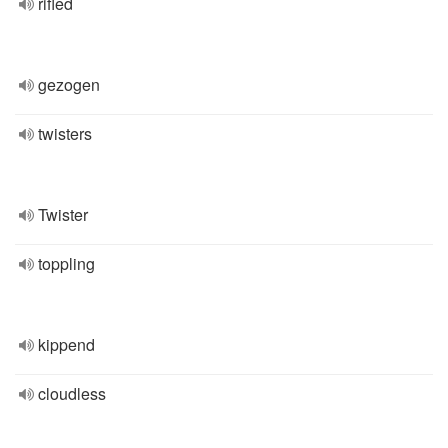
rifled
gezogen
twisters
Twister
toppling
kippend
cloudless