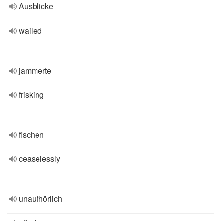
Ausblicke
wailed
jammerte
frisking
fischen
ceaselessly
unaufhörlich