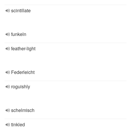
scintillate
funkeln
feather-light
Federleicht
roguishly
schelmisch
tinkled