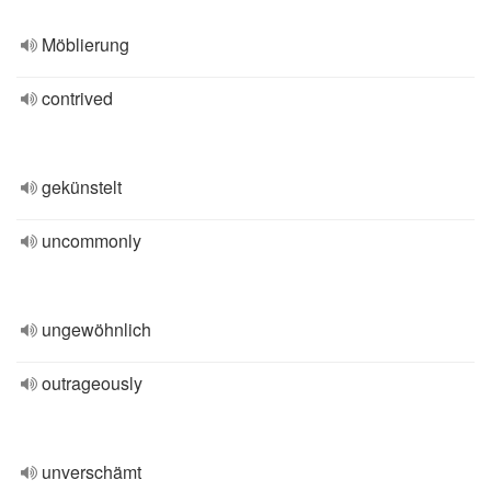
Möblierung
contrived
gekünstelt
uncommonly
ungewöhnlich
outrageously
unverschämt