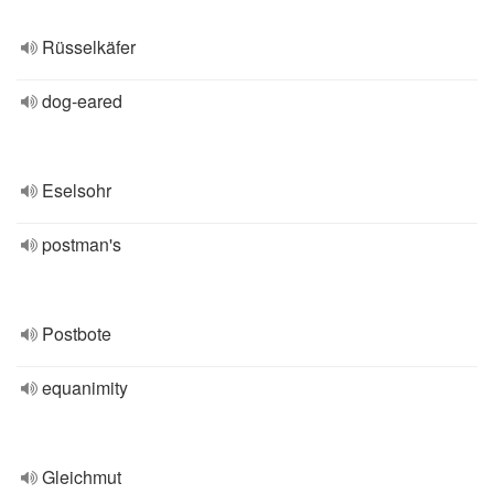
Rüsselkäfer
dog-eared
Eselsohr
postman's
Postbote
equanimity
Gleichmut