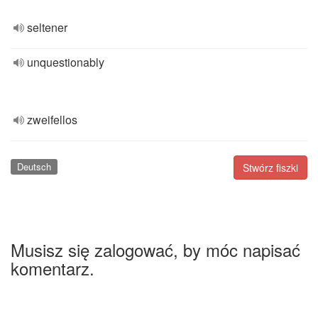
seltener
unquestionably
zweifellos
Deutsch
Stwórz fiszki
Musisz się zalogować, by móc napisać
komentarz.