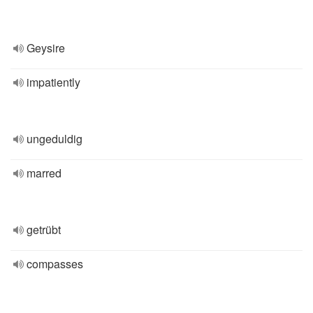
Geysire
impatiently
ungeduldig
marred
getrübt
compasses