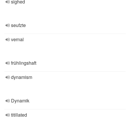
sighed
seufzte
vernal
frühlingshaft
dynamism
Dynamik
titillated