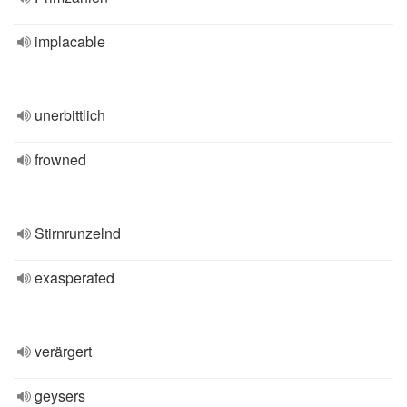
implacable
unerbittlich
frowned
Stirnrunzelnd
exasperated
verärgert
geysers