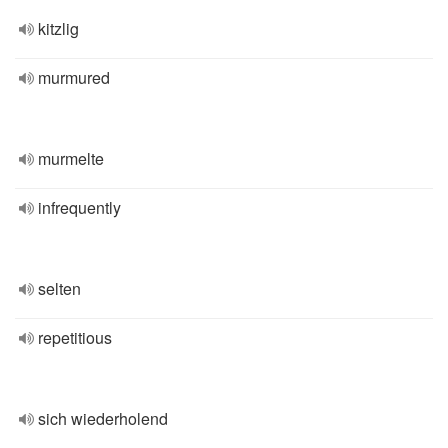
kitzlig
murmured
murmelte
infrequently
selten
repetitious
sich wiederholend