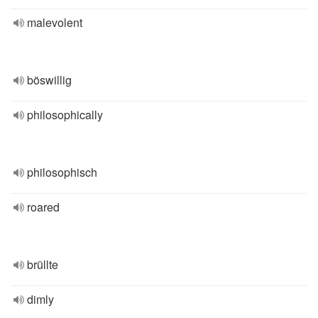
malevolent
böswillig
philosophically
philosophisch
roared
brüllte
dimly