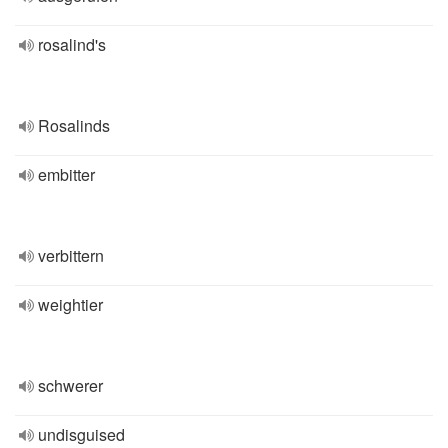
rosalind's
Rosalinds
embitter
verbittern
weightier
schwerer
undisguised