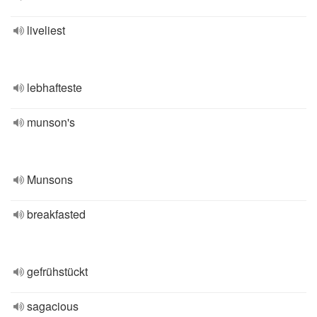
liveliest
lebhafteste
munson's
Munsons
breakfasted
gefrühstückt
sagacious