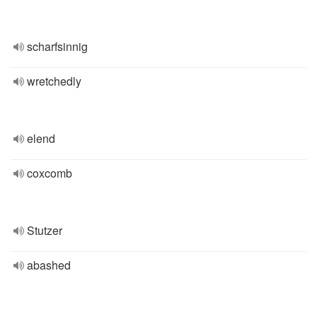
scharfsinnig
wretchedly
elend
coxcomb
Stutzer
abashed