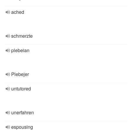
ached
schmerzte
plebeian
Plebejer
untutored
unerfahren
espousing