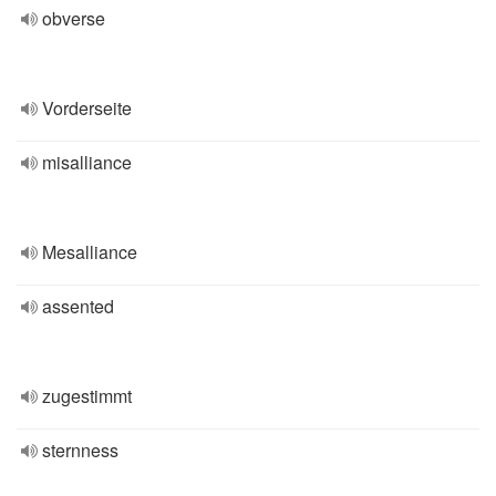
obverse
Vorderseite
misalliance
Mesalliance
assented
zugestimmt
sternness