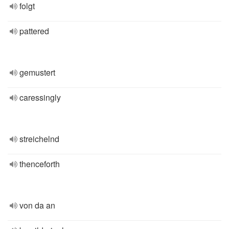
folgt
pattered
gemustert
caressingly
streichelnd
thenceforth
von da an