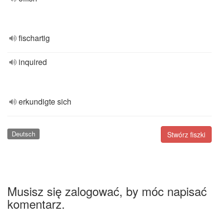
fischartig
inquired
erkundigte sich
Deutsch
Stwórz fiszki
Musisz się zalogować, by móc napisać
komentarz.