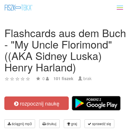
Toggl
naviga
Flashcards aus dem Buch
- "My Uncle Florimond"
((AKA Sidney Luska)
Henry Harland)
0
101 fiszek
brak
rozpocznij naukę
ściągnij mp3
drukuj
graj
sprawdź się