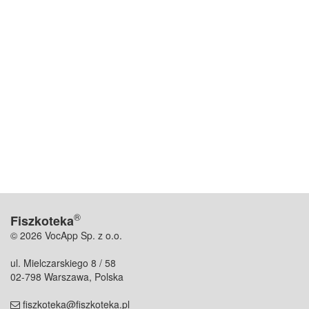
®
Fiszkoteka
© 2026 VocApp Sp. z o.o.
ul. Mielczarskiego 8 / 58
02-798 Warszawa, Polska
fiszkoteka@fiszkoteka.pl