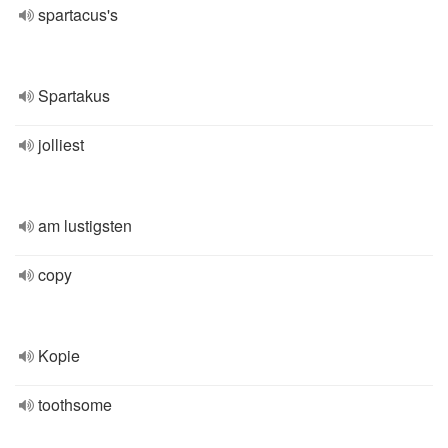
spartacus's
Spartakus
jolliest
am lustigsten
copy
Kopie
toothsome