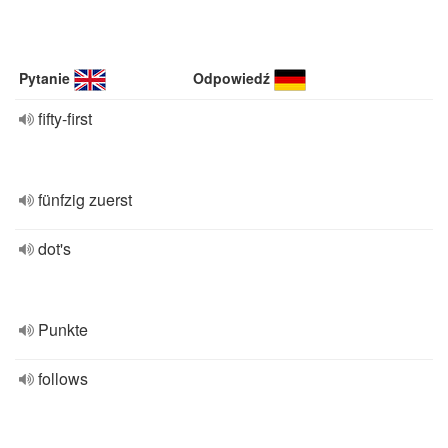
Pytanie
Odpowiedź
fifty-first
fünfzig zuerst
dot's
Punkte
follows