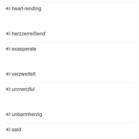
heart-rending
herzzerreißend
exasperate
verzweifelt
unmerciful
unbarmherzig
said