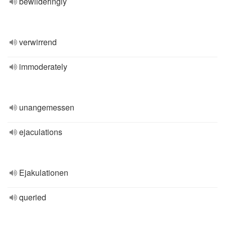
bewilderingly
verwirrend
immoderately
unangemessen
ejaculations
Ejakulationen
queried