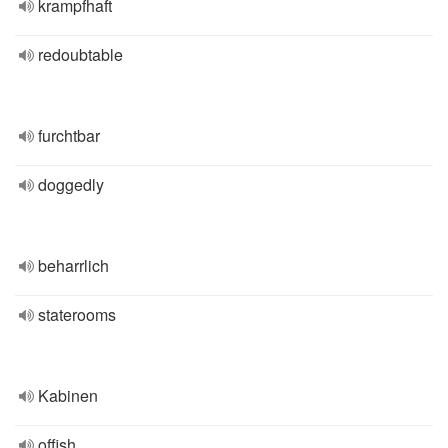
krampfhaft
redoubtable
furchtbar
doggedly
beharrlich
staterooms
Kabinen
offish