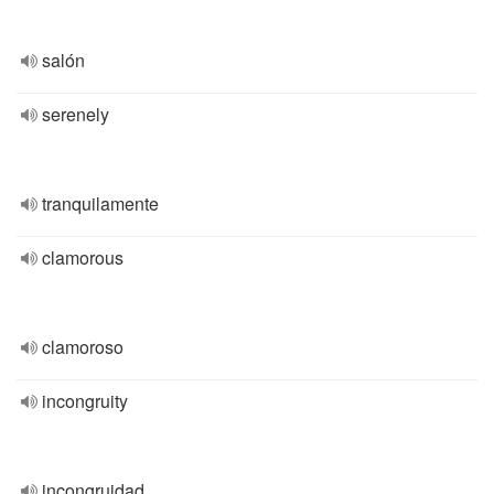
salón
serenely
tranquilamente
clamorous
clamoroso
incongruity
incongruidad