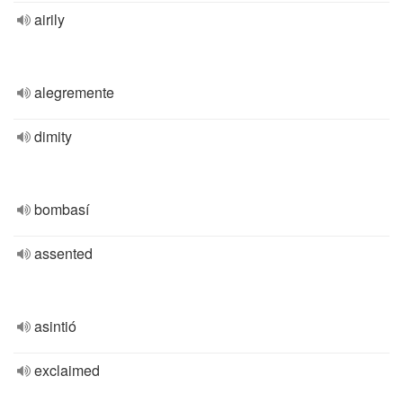
airily
alegremente
dimity
bombasí
assented
asintió
exclaimed