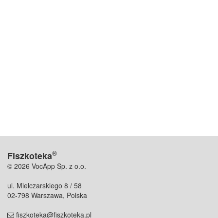
®
Fiszkoteka
© 2026 VocApp Sp. z o.o.
ul. Mielczarskiego 8 / 58
02-798 Warszawa, Polska
fiszkoteka@fiszkoteka.pl