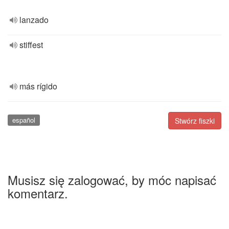
lanzado
stiffest
más rígido
español
Stwórz fiszki
Musisz się zalogować, by móc napisać
komentarz.