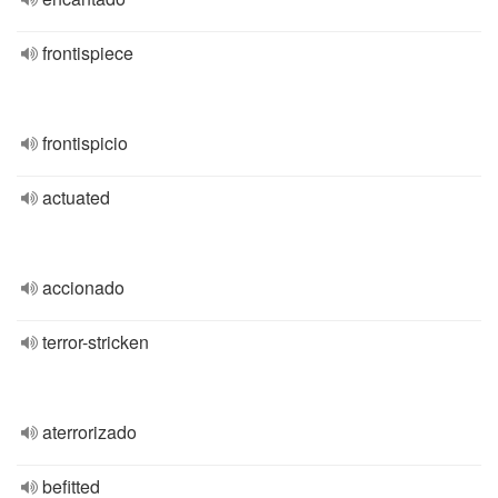
frontispiece
frontispicio
actuated
accionado
terror-stricken
aterrorizado
befitted