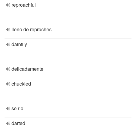
reproachful
lleno de reproches
daintily
delicadamente
chuckled
se rio
darted