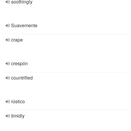
soothingly
Suavemente
crape
crespón
countrified
rústico
timidly