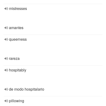
mistresses
amantes
queerness
rareza
hospitably
de modo hospitalario
pillowing