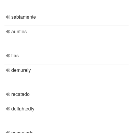
sabiamente
aunties
tías
demurely
recatado
delightedly
encantado