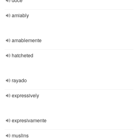
doce
amiably
amablemente
hatcheted
rayado
expressively
expresivamente
muslins