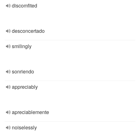
discomfited
desconcertado
smilingly
sonriendo
appreciably
apreciablemente
noiselessly