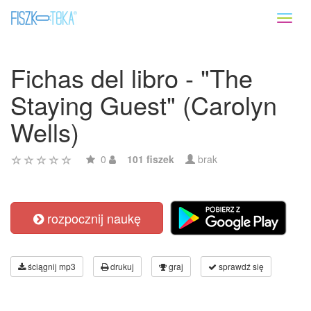
Toggl
naviga
Fichas del libro - "The
Staying Guest" (Carolyn
Wells)
0
101 fiszek
brak
rozpocznij naukę
ściągnij mp3
drukuj
graj
sprawdź się