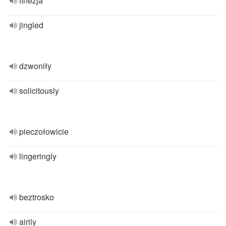
finezja
jingled
dzwoniły
solicitously
pieczołowicie
lingeringly
beztrosko
airily