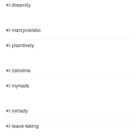
dreamily
marzycielsko
plaintively
żałośnie
myriads
miriady
leave-taking