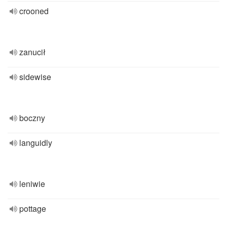
crooned
zanucił
sidewise
boczny
languidly
leniwie
pottage