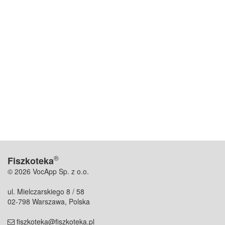
®
Fiszkoteka
© 2026 VocApp Sp. z o.o.
ul. Mielczarskiego 8 / 58
02-798 Warszawa, Polska
fiszkoteka@fiszkoteka.pl