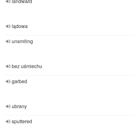
landward
lądowa
unsmiling
bez uśmiechu
garbed
ubrany
sputtered