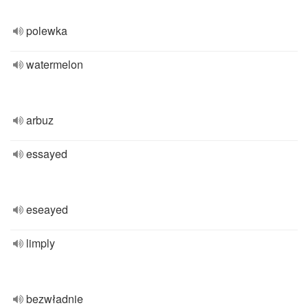
polewka
watermelon
arbuz
essayed
eseayed
limply
bezwładnie