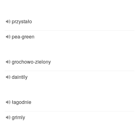
przystało
pea-green
grochowo-zielony
daintily
łagodnie
grimly