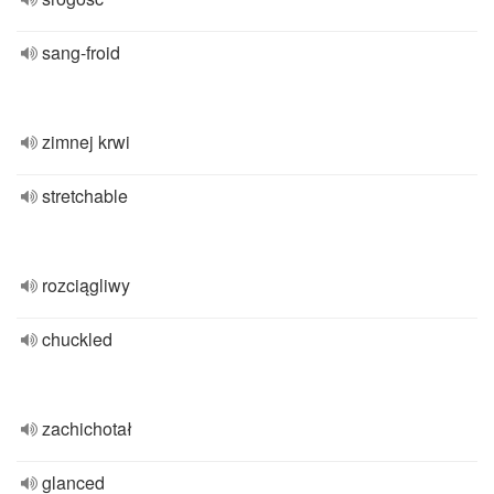
sang-froid
zimnej krwi
stretchable
rozciągliwy
chuckled
zachichotał
glanced