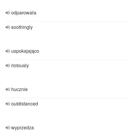
odparowała
soothingly
uspokajająco
riotously
hucznie
outdistanced
wyprzedza