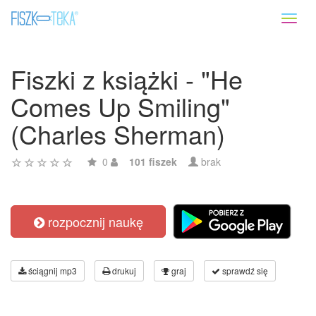
Toggl
naviga
Fiszki z książki - "He
Comes Up Smiling"
(Charles Sherman)
0
101 fiszek
brak
rozpocznij naukę
ściągnij mp3
drukuj
graj
sprawdź się