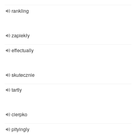
rankling
zapiekły
effectually
skutecznie
tartly
cierpko
pityingly