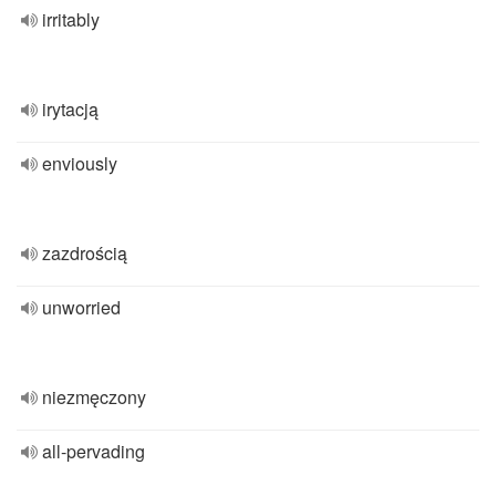
irritably
irytacją
enviously
zazdrością
unworried
niezmęczony
all-pervading