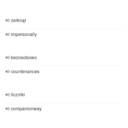
zerknął
impersonally
bezosobowo
countenances
liczniki
companionway