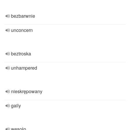
bezbarwnie
unconcern
beztroska
unhampered
nieskrępowany
gaily
wesoło