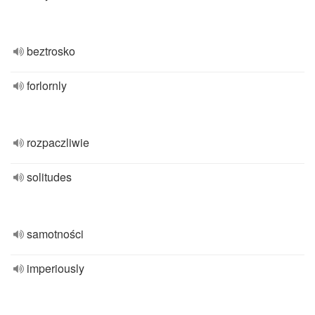
beztrosko
forlornly
rozpaczliwie
solitudes
samotności
imperiously