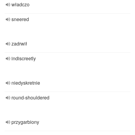
władczo
sneered
zadrwił
indiscreetly
niedyskretnie
round-shouldered
przygarbiony