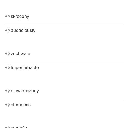
skręcony
audaciously
zuchwale
imperturbable
niewzruszony
sternness
srogość