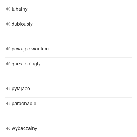
tubalny
dubiously
powątpiewaniem
questioningly
pytająco
pardonable
wybaczalny