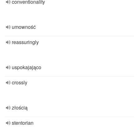
conventionality
umowność
reassuringly
uspokajająco
crossly
złością
stentorian