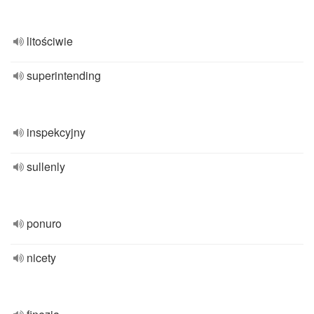
litościwie
superintending
inspekcyjny
sullenly
ponuro
nicety