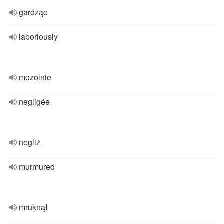
gardząc
laboriously
mozolnie
negligée
negliż
murmured
mruknął