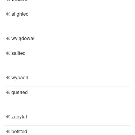
alighted
wylądował
sallied
wypadli
queried
zapytał
befitted