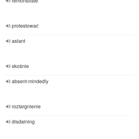
remonstrate
protestować
aslant
skośnie
absent-mindedly
roztargnienie
disdaining