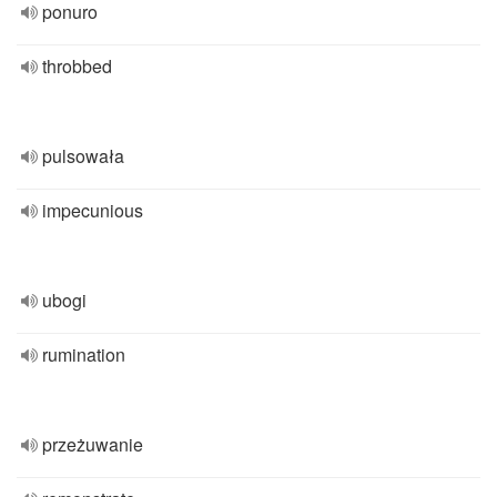
ponuro
throbbed
pulsowała
impecunious
ubogi
rumination
przeżuwanie