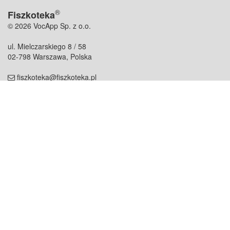
®
Fiszkoteka
© 2026 VocApp Sp. z o.o.
ul. Mielczarskiego 8 / 58
02-798 Warszawa, Polska
fiszkoteka@fiszkoteka.pl
NIP: 951 245 79 19
REGON: 369 727 696
Kontakt
O firmie
odezwij się do nas
o nas
współpraca
partnerzy