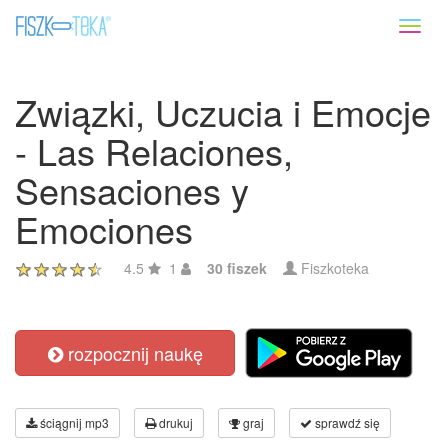
Toggl
naviga
Związki, Uczucia i Emocje
- Las Relaciones,
Sensaciones y
Emociones
4.5
1
30 fiszek
Fiszkoteka
rozpocznij naukę
ściągnij mp3
drukuj
graj
sprawdź się