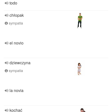
todo
chłopak
sympatia
el novio
dziewczyna
sympatia
la novia
kochać