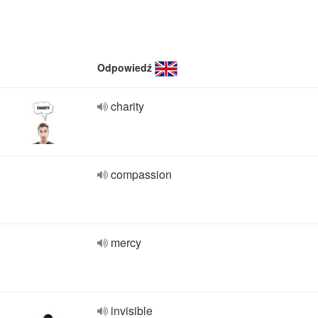
Odpowiedź
charity
compassion
mercy
invisible