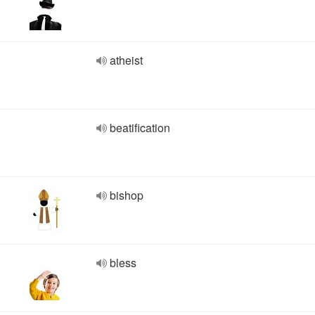
atheist
beatification
bishop
bless