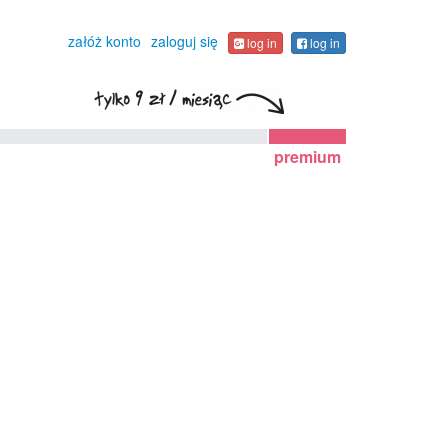
załóż konto
zaloguj się
log in
log in
premium