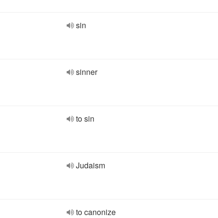
sin
sinner
to sin
Judaism
to canonize