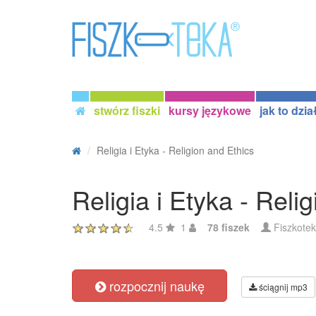
stwórz fiszki
kursy językowe
jak to dzia
Religia i Etyka - Religion and Ethics
Religia i Etyka - Reli
4.5
1
78 fiszek
Fiszkote
rozpocznij naukę
ściągnij mp3