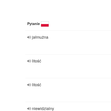
Pytanie
jałmużna
litość
litość
niewidzialny