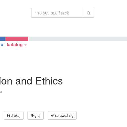
ła
katalog
gion and Ethics
ka
drukuj
graj
sprawdź się