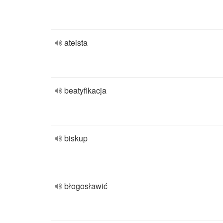
ateista
beatyfikacja
biskup
błogosławić