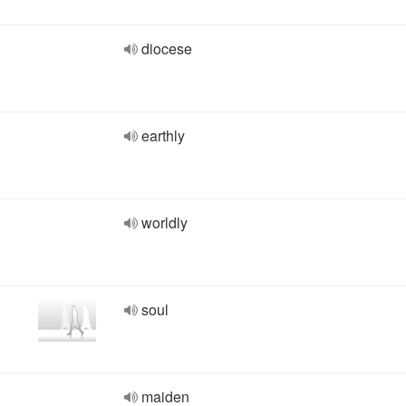
diocese
earthly
worldly
soul
maiden