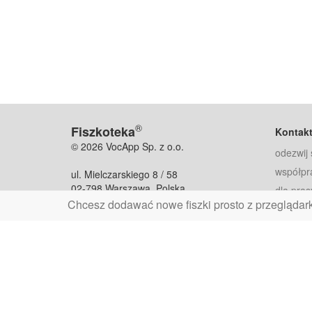
®
Fiszkoteka
Kontak
© 2026 VocApp Sp. z o.o.
odezwij 
współpr
ul. Mielczarskiego 8 / 58
02-798 Warszawa, Polska
dla pras
Chcesz dodawać nowe fiszki prosto z przeglądar
fiszkoteka@fiszkoteka.pl
Oferty
dla rodz
NIP: 951 245 79 19
dla kore
REGON: 369 727 696
Pomoc
Najczęst