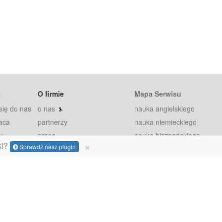
t
O firmie
Mapa Serwisu
się do nas
o nas
nauka angielskiego
aca
partnerzy
nauka niemieckiego
y
praca
nauka hiszpańskiego
×
ki?
Sprawdź nasz plugin
staż
nauka francuskiego
blog
nauka rosyjskiego
in
2000+ opinii
nauka norweskiego
petytorów
nauka szwedzkiego
Warunki
fiszki
100% gwarancja
sze pytania
najnowsze lekcje