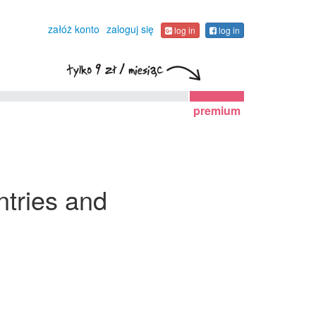
załóż konto
zaloguj się
log in
log in
premium
tries and