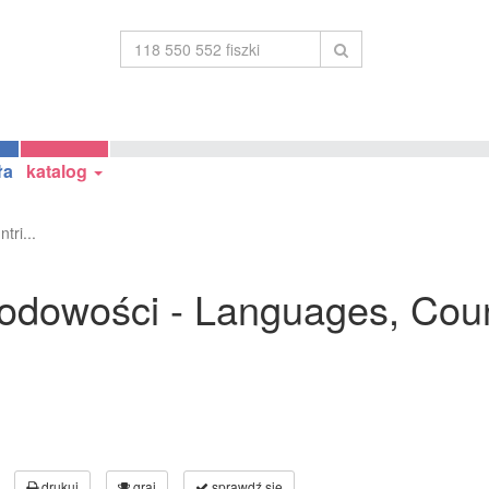
ła
katalog
tri...
rodowości - Languages, Coun
drukuj
graj
sprawdź się