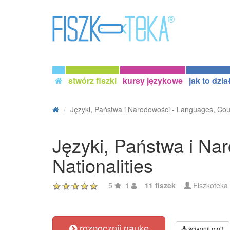
stwórz fiszki
kursy językowe
jak to dzia
Języki, Państwa i Narodowości - Languages, Coun
Języki, Państwa i Na
Nationalities
5
1
11 fiszek
Fiszkoteka
rozpocznij naukę
ściągnij mp3