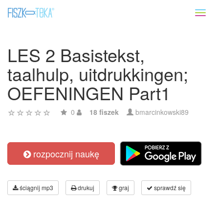
Toggl
naviga
LES 2 Basistekst,
taalhulp, uitdrukkingen;
OEFENINGEN Part1
0
18 fiszek
bmarcinkowski89
rozpocznij naukę
ściągnij mp3
drukuj
graj
sprawdź się