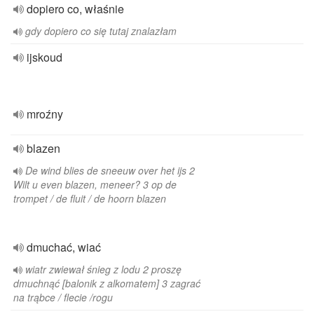
dopiero co, właśnie
gdy dopiero co się tutaj znalazłam
ijskoud
mroźny
blazen
De wind blies de sneeuw over het ijs 2
Wilt u even blazen, meneer? 3 op de
trompet / de fluit / de hoorn blazen
dmuchać, wiać
wiatr zwiewał śnieg z lodu 2 proszę
dmuchnąć [balonik z alkomatem] 3 zagrać
na trąbce / flecie /rogu