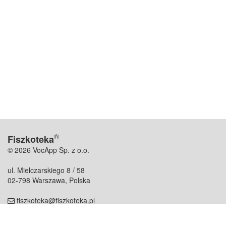
®
Fiszkoteka
© 2026 VocApp Sp. z o.o.
ul. Mielczarskiego 8 / 58
02-798 Warszawa, Polska
fiszkoteka@fiszkoteka.pl
NIP: 951 245 79 19