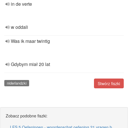
in de verte
w oddali
Was ik maar twintig
Gdybym miał 20 lat
niderlandzki
Stwórz fiszki
Zobacz podobne fiszki:
LES 5 Oefeningen - woordenschat oefening 21 vragen b