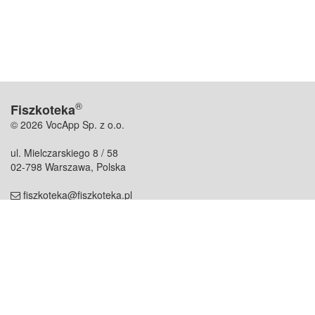
®
Fiszkoteka
© 2026 VocApp Sp. z o.o.
ul. Mielczarskiego 8 / 58
02-798 Warszawa, Polska
fiszkoteka@fiszkoteka.pl
NIP: 951 245 79 19
REGON: 369 727 696