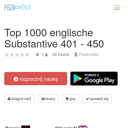
Toggl
naviga
Top 1000 englische
Substantive 401 - 450
0
50 fiszek
Fiszkoteka
rozpocznij naukę
ściągnij mp3
drukuj
graj
sprawdź się