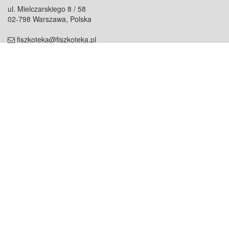
ul. Mielczarskiego 8 / 58
02-798 Warszawa, Polska
fiszkoteka@fiszkoteka.pl
NIP: 951 245 79 19
REGON: 369 727 696
Kontakt
O firmie
odezwij się do nas
o nas
współpraca
partnerzy
dla prasy
praca
staż
Oferty
blog