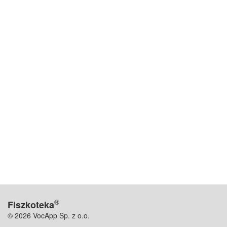
®
Fiszkoteka
© 2026 VocApp Sp. z o.o.