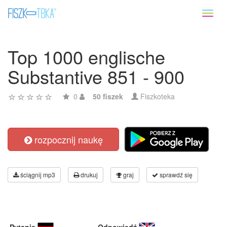
Toggl
naviga
Top 1000 englische
Substantive 851 - 900
0
50 fiszek
Fiszkoteka
rozpocznij naukę
ściągnij mp3
drukuj
graj
sprawdź się