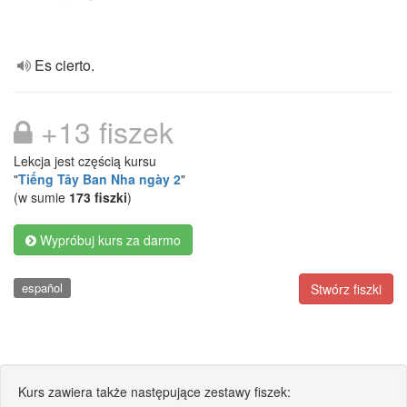
Es cierto.
+13 fiszek
Lekcja jest częścią kursu
"
Tiếng Tây Ban Nha ngày 2
"
(w sumie
173 fiszki
)
Wypróbuj kurs za darmo
español
Stwórz fiszki
Kurs zawiera także następujące zestawy fiszek: