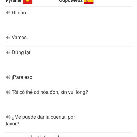
Pytanie
Odpowiedź
Đi nào.
Vamos.
Dừng lại!
¡Para eso!
Tôi có thể có hóa đơn, xin vui lòng?
¿Me puede dar la cuenta, por
favor?