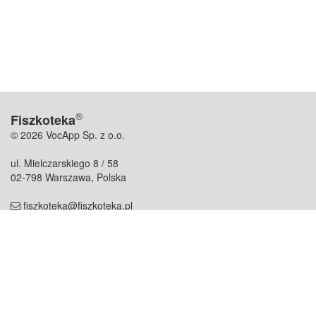
®
Fiszkoteka
© 2026 VocApp Sp. z o.o.
ul. Mielczarskiego 8 / 58
02-798 Warszawa, Polska
fiszkoteka@fiszkoteka.pl
NIP: 951 245 79 19
REGON: 369 727 696