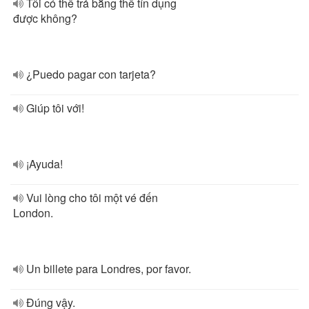
Tôi có thể trả bằng thể tín dụng
được không?
¿Puedo pagar con tarjeta?
Giúp tôi với!
¡Ayuda!
Vui lòng cho tôi một vé đến
London.
Un billete para Londres, por favor.
Đúng vậy.