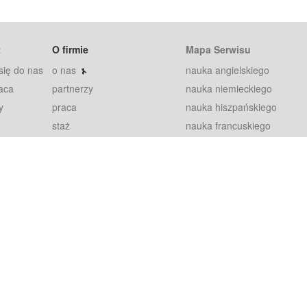
t
O firmie
Mapa Serwisu
się do nas
o nas
nauka angielskiego
aca
partnerzy
nauka niemieckiego
y
praca
nauka hiszpańskiego
staż
nauka francuskiego
blog
nauka rosyjskiego
in
2000+ opinii
nauka norweskiego
petytorów
nauka szwedzkiego
Warunki
fiszki
100% gwarancja
sze pytania
najnowsze lekcje
regulamin
Extra
prywatność i ciasteczka
RODO
plugin