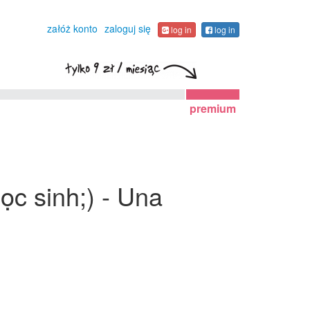
załóż konto
zaloguj się
log in
log in
premium
ọc sinh;) - Una