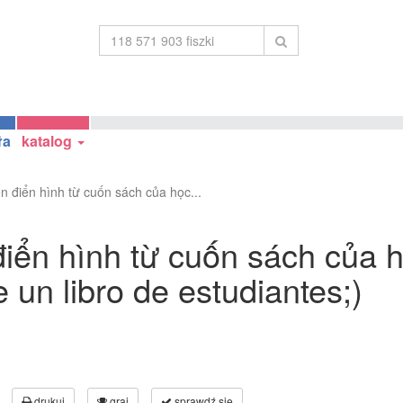
ła
katalog
n điển hình từ cuốn sách của học...
iển hình từ cuốn sách của h
 un libro de estudiantes;)
drukuj
graj
sprawdź się