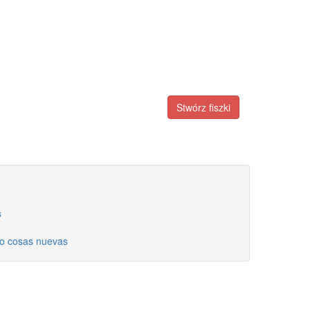
Stwórz fiszki
s
do cosas nuevas