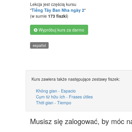
Lekcja jest częścią kursu
"
Tiếng Tây Ban Nha ngày 2
"
(w sumie
173 fiszki
)
Wypróbuj kurs za darmo
español
Kurs zawiera także następujące zestawy fiszek:
Không gian - Espacio
Cụm từ hữu ích - Frases útiles
Thời gian - Tiempo
Musisz się zalogować, by móc n