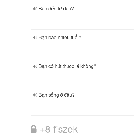
Bạn đến từ đâu?
Bạn bao nhiêu tuổi?
Bạn có hút thuốc lá không?
Bạn sống ở đâu?
+8 fiszek