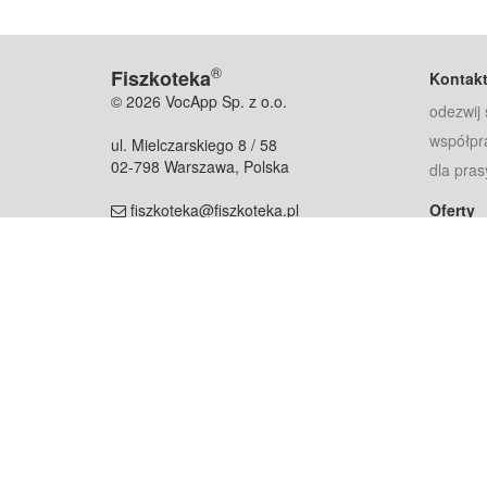
®
Fiszkoteka
Kontak
© 2026 VocApp Sp. z o.o.
odezwij 
współpr
ul. Mielczarskiego 8 / 58
02-798 Warszawa, Polska
dla pras
fiszkoteka@fiszkoteka.pl
Oferty
dla rodz
NIP: 951 245 79 19
dla kore
REGON: 369 727 696
Pomoc
Najczęst