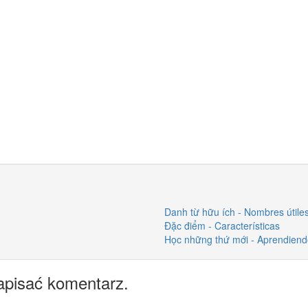
Danh từ hữu ích - Nombres útile
Đặc điểm - Características
Học những thứ mới - Aprendien
apisać komentarz.