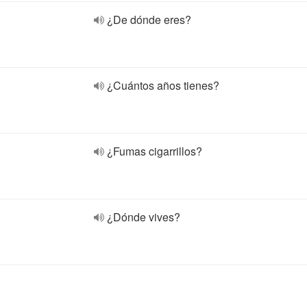
¿De dónde eres?
¿Cuántos años tienes?
¿Fumas cigarrillos?
¿Dónde vives?