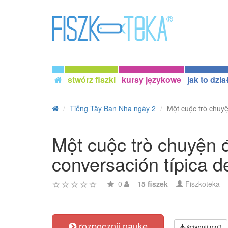
stwórz fiszki
kursy językowe
jak to dzia
Tiếng Tây Ban Nha ngày 2
Một cuộc trò chuyệ
Một cuộc trò chuyện đ
conversación típica de
0
15 fiszek
Fiszkoteka
rozpocznij naukę
ściągnij mp3