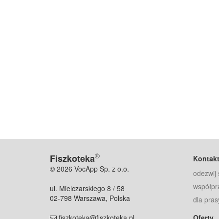
®
Fiszkoteka
Kontak
© 2026 VocApp Sp. z o.o.
odezwij 
współpr
ul. Mielczarskiego 8 / 58
02-798 Warszawa, Polska
dla pras
fiszkoteka@fiszkoteka.pl
Oferty