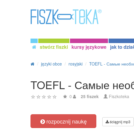
stwórz fiszki
kursy językowe
jak to dzia
języki obce
rosyjski
TOEFL - Самые необх
TOEFL - Самые необ
0
25 fiszek
Fiszkoteka
rozpocznij naukę
ściągnij mp3