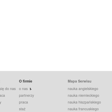
t
O firmie
Mapa Serwisu
się do nas
o nas
nauka angielskiego
aca
partnerzy
nauka niemieckiego
y
praca
nauka hiszpańskiego
staż
nauka francuskiego