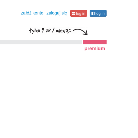
załóż konto
zaloguj się
log in
log in
premium