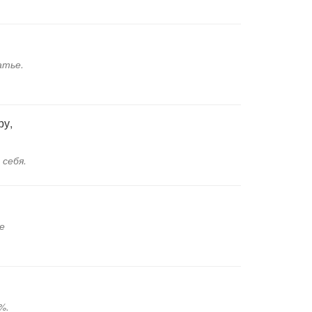
атье.
ру,
 себя.
е
%.