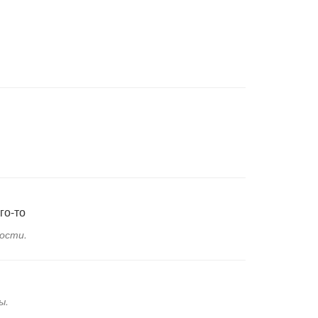
го-то
ости.
ы.