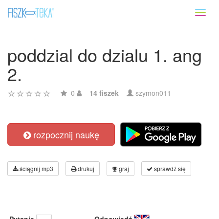
Toggl
naviga
poddzial do dzialu 1. ang
2.
0
14 fiszek
szymon011
rozpocznij naukę
ściągnij mp3
drukuj
graj
sprawdź się