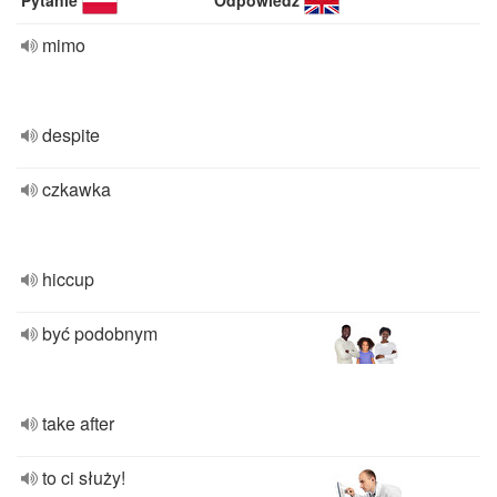
Pytanie
Odpowiedź
mimo
despite
czkawka
hiccup
być podobnym
take after
to ci służy!