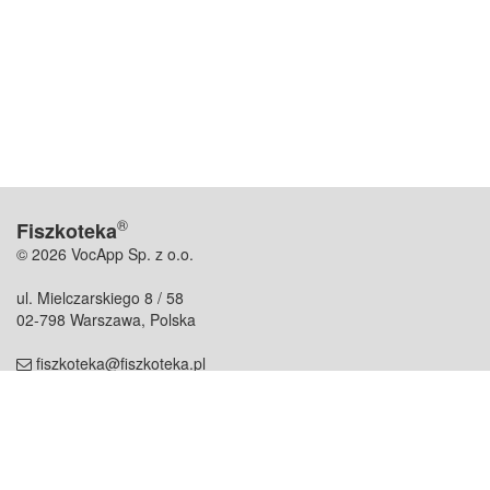
®
Fiszkoteka
© 2026 VocApp Sp. z o.o.
ul. Mielczarskiego 8 / 58
02-798 Warszawa, Polska
fiszkoteka@fiszkoteka.pl
NIP: 951 245 79 19
REGON: 369 727 696