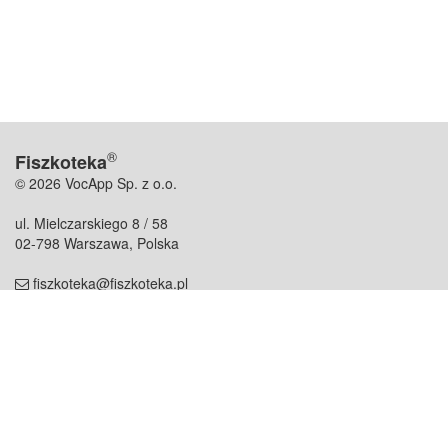
®
Fiszkoteka
© 2026 VocApp Sp. z o.o.
ul. Mielczarskiego 8 / 58
02-798 Warszawa, Polska
fiszkoteka@fiszkoteka.pl
NIP: 951 245 79 19
REGON: 369 727 696