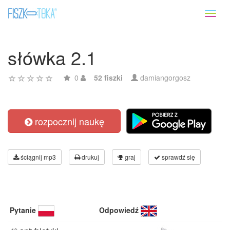
Toggl
naviga
słówka 2.1
0
52 fiszki
damiangorgosz
rozpocznij naukę
ściągnij mp3
drukuj
graj
sprawdź się
Pytanie
Odpowiedź