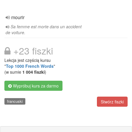
mourir
Sa femme est morte dans un accident
de voiture.
+23 fiszki
Lekcja jest częścią kursu
"
Top 1000 French Words
"
(w sumie
1 004 fiszki
)
Wypróbuj kurs za darmo
francuski
Stwórz fiszki