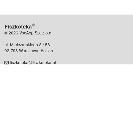
®
Fiszkoteka
© 2026 VocApp Sp. z o.o.
ul. Mielczarskiego 8 / 58
02-798 Warszawa, Polska
fiszkoteka@fiszkoteka.pl
NIP: 951 245 79 19
REGON: 369 727 696
Kontakt
O firmie