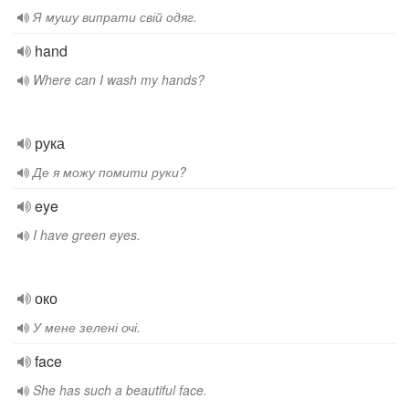
Я мушу випрати свій одяг.
hand
Where can I wash my hands?
рука
Де я можу помити руки?
eye
I have green eyes.
око
У мене зелені очі.
face
She has such a beautiful face.