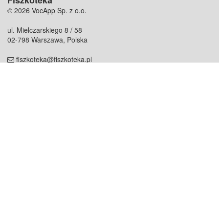
Fiszkoteka
© 2026 VocApp Sp. z o.o.
ul. Mielczarskiego 8 / 58
02-798 Warszawa, Polska
fiszkoteka@fiszkoteka.pl
NIP: 951 245 79 19
REGON: 369 727 696
Kontakt
O firmie
odezwij się do nas
o nas
współpraca
partnerzy
dla prasy
praca