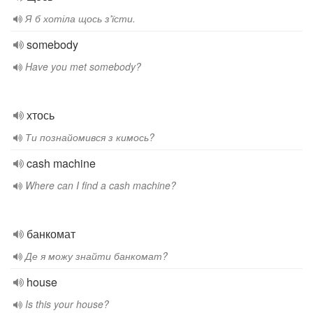
Я б хотіла щось з'їсти.
somebody
Have you met somebody?
хтось
Ти познайомився з кимось?
cash machine
Where can I find a cash machine?
банкомат
Де я можу знайти банкомат?
house
Is this your house?