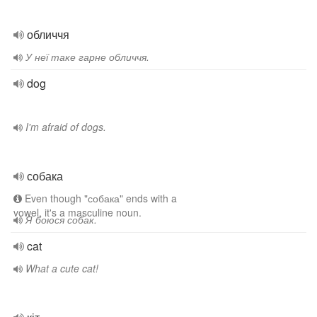
обличчя
У неї таке гарне обличчя.
dog
I'm afraid of dogs.
собака
Even though "собака" ends with a
vowel, it's a masculine noun.
Я боюся собак.
cat
What a cute cat!