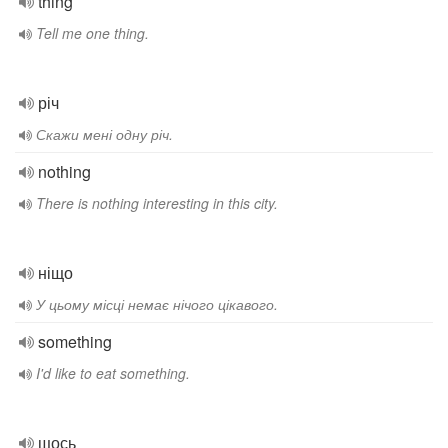
thing
Tell me one thing.
річ
Скажи мені одну річ.
nothing
There is nothing interesting in this city.
ніщо
У цьому місці немає нічого цікавого.
something
I'd like to eat something.
щось