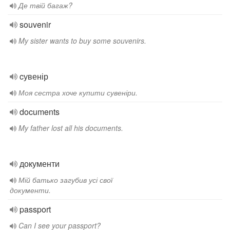
Де твій багаж?
souvenir
My sister wants to buy some souvenirs.
cувенір
Моя сестра хоче купити сувеніри.
documents
My father lost all his documents.
документи
Мій батько загубив усі свої
документи.
passport
Can I see your passport?