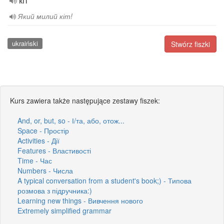
кіт
Який милий кіт!
ukraiński
Stwórz fiszki
Kurs zawiera także następujące zestawy fiszek:
And, or, but, so - І/та, або, отож...
Space - Простір
Activities - Дії
Features - Властивості
Time - Час
Numbers - Числа
A typical conversation from a student's book;) - Типова
розмова з підручника:)
Learning new things - Вивчення нового
Extremely simplified grammar