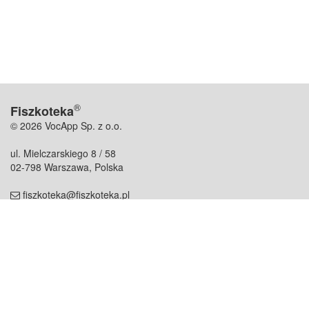
®
Fiszkoteka
© 2026 VocApp Sp. z o.o.
ul. Mielczarskiego 8 / 58
02-798 Warszawa, Polska
fiszkoteka@fiszkoteka.pl
NIP: 951 245 79 19
REGON: 369 727 696