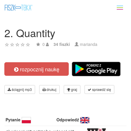
Toggl
naviga
2. Quantity
0
34 fiszki
marianda
rozpocznij naukę
ściągnij mp3
drukuj
graj
sprawdź się
Pytanie
Odpowiedź