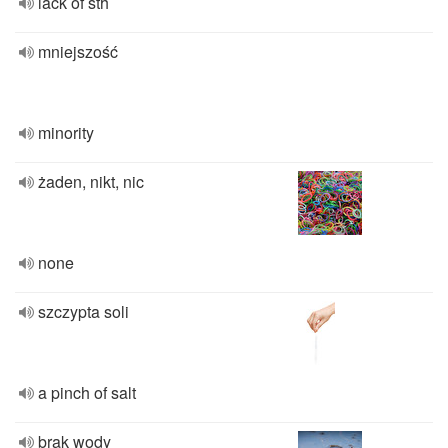
lack of sth
mniejszość
minority
żaden, nikt, nic
none
szczypta soli
a pinch of salt
brak wody