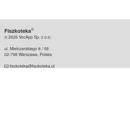
®
Fiszkoteka
© 2026 VocApp Sp. z o.o.
ul. Mielczarskiego 8 / 58
02-798 Warszawa, Polska
fiszkoteka@fiszkoteka.pl
NIP: 951 245 79 19
REGON: 369 727 696