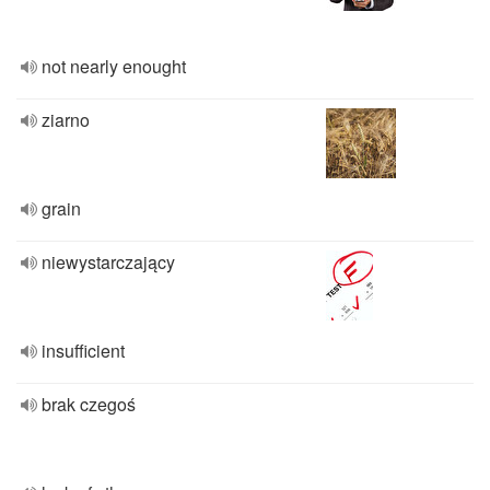
not nearly enought
ziarno
grain
niewystarczający
insufficient
brak czegoś