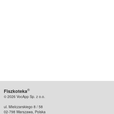
®
Fiszkoteka
© 2026 VocApp Sp. z o.o.
ul. Mielczarskiego 8 / 58
02-798 Warszawa, Polska