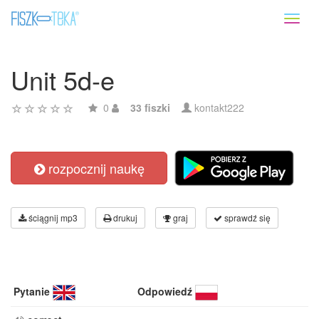
Toggl
naviga
Unit 5d-e
0
33 fiszki
kontakt222
rozpocznij naukę
ściągnij mp3
drukuj
graj
sprawdź się
Pytanie
Odpowiedź