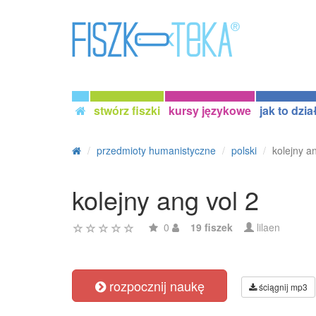
stwórz fiszki
kursy językowe
jak to dzia
przedmioty humanistyczne
polski
kolejny a
kolejny ang vol 2
0
19 fiszek
lilaen
rozpocznij naukę
ściągnij mp3