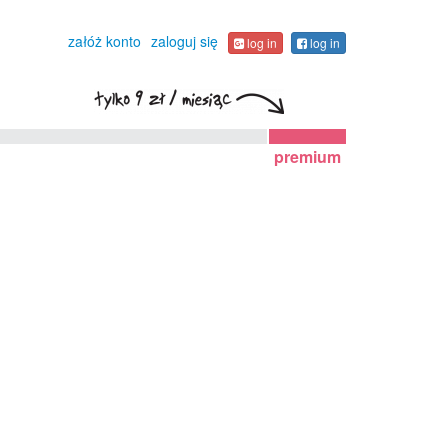
załóż konto
zaloguj się
log in
log in
premium