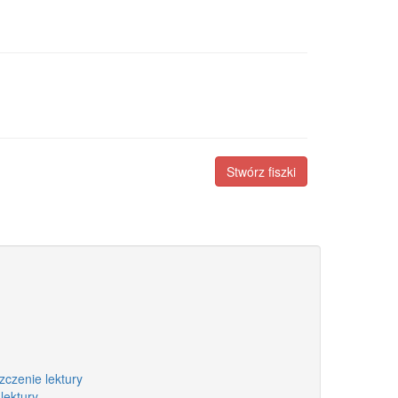
Stwórz fiszki
zczenie lektury
lektury