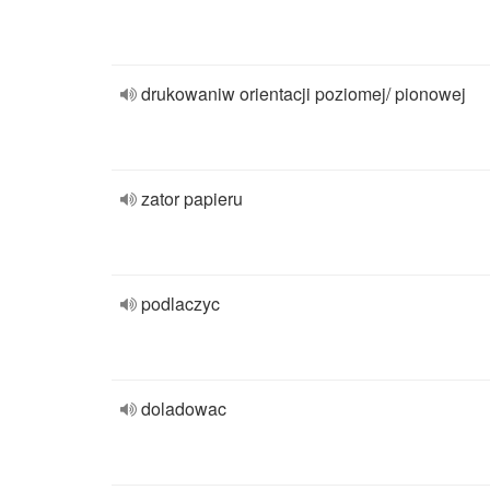
drukowaniw orientacji poziomej/ pionowej
zator papieru
podlaczyc
doladowac