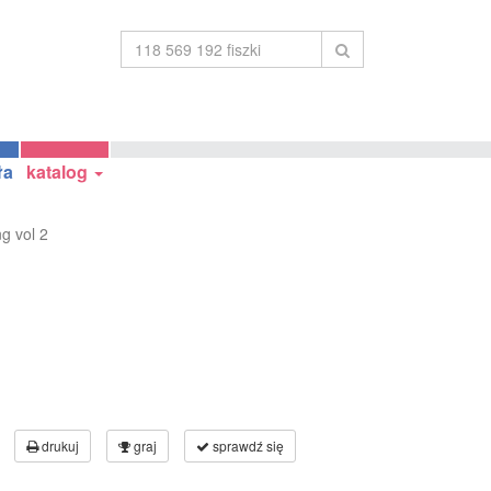
ła
katalog
ng vol 2
drukuj
graj
sprawdź się