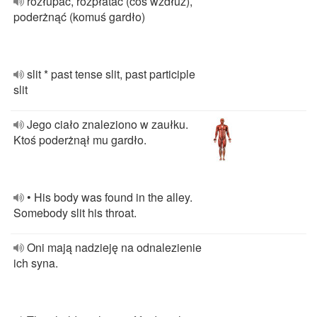
rozłupać, rozpłatać (coś wzdłuż),
poderżnąć (komuś gardło)
slit * past tense slit, past participle
slit
Jego ciało znaleziono w zaułku.
Ktoś poderżnął mu gardło.
• His body was found in the alley.
Somebody slit his throat.
Oni mają nadzieję na odnalezienie
ich syna.