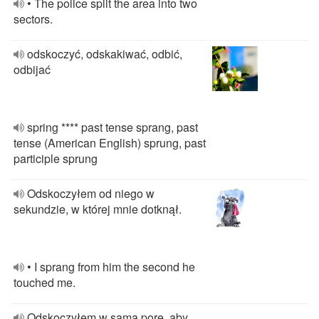
• The police split the area into two
sectors.
odskoczyć, odskakiwać, odbić,
odbijać
spring **** past tense sprang, past
tense (American English) sprung, past
participle sprung
Odskoczyłem od niego w
sekundzie, w której mnie dotknął.
• I sprang from him the second he
touched me.
Odskoczyłem w samą porę, aby