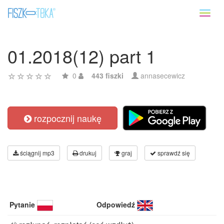
Toggl
naviga
01.2018(12) part 1
0
443 fiszki
annasecewicz
rozpocznij naukę
ściągnij mp3
drukuj
graj
sprawdź się
Pytanie
Odpowiedź