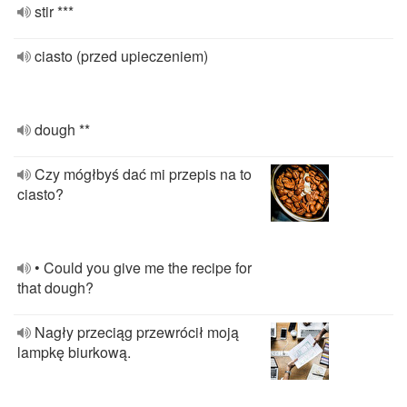
stir ***
ciasto (przed upieczeniem)
dough **
Czy mógłbyś dać mi przepis na to
ciasto?
• Could you give me the recipe for
that dough?
Nagły przeciąg przewrócił moją
lampkę biurkową.