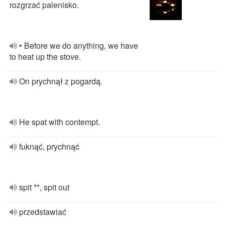
rozgrzać palenisko.
• Before we do anything, we have
to heat up the stove.
On prychnął z pogardą.
He spat with contempt.
fuknąć, prychnąć
spit **, spit out
przedstawiać