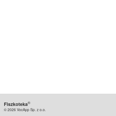
®
Fiszkoteka
© 2026 VocApp Sp. z o.o.