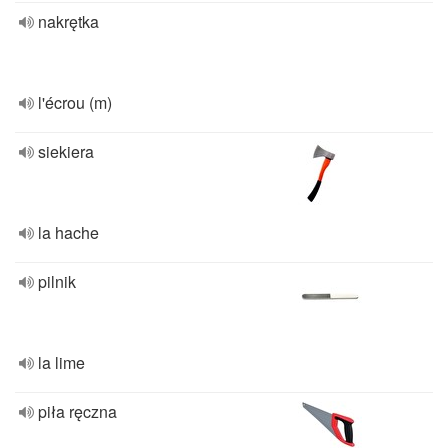
nakrętka
l'écrou (m)
siekiera
la hache
pilnik
la lime
piła ręczna