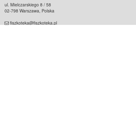
ul. Mielczarskiego 8 / 58
02-798 Warszawa, Polska
fiszkoteka@fiszkoteka.pl
NIP: 951 245 79 19
REGON: 369 727 696
Kontakt
O firmie
odezwij się do nas
o nas
współpraca
partnerzy
dla prasy
praca
staż
Oferty
blog