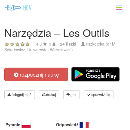
Toggl
naviga
Narzędzia – Les Outils
4.8
3
24 fiszki
fiszkoteka (dr M.
Sokołowicz, Uniwersytet Warszawski)
rozpocznij naukę
ściągnij mp3
drukuj
graj
sprawdź się
Pytanie
Odpowiedź