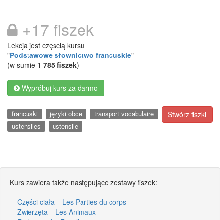
+17 fiszek
Lekcja jest częścią kursu
"
Podstawowe słownictwo francuskie
"
(w sumie
1 785 fiszek
)
Wypróbuj kurs za darmo
francuski
języki obce
transport vocabulaire
Stwórz fiszki
ustensiles
ustensile
Kurs zawiera także następujące zestawy fiszek:
Części ciała – Les Parties du corps
Zwierzęta – Les Animaux