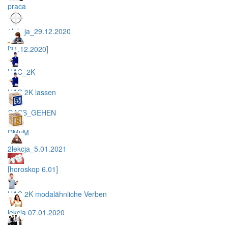
praca
1lekcja_29.12.2020
[31.12.2020]
HAC_2K
HAC 2K lassen
GASS_GEHEN
DMuM
2lekcja_5.01.2021
[horoskop 6.01]
HAC 2K modalähnliche Verben
lekcja 07.01.2020