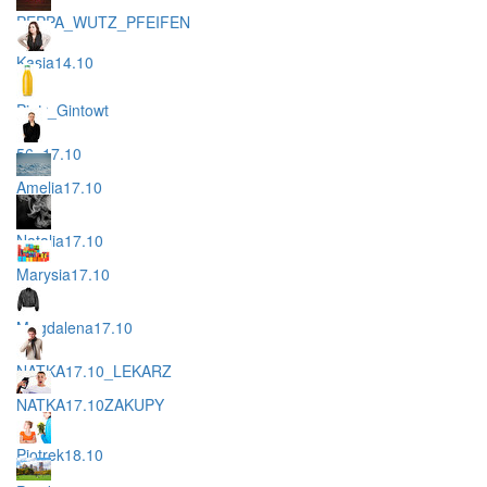
PEPPA_WUTZ_PFEIFEN
Kasia14.10
Piotr_Gintowt
56_17.10
Amelia17.10
Natalia17.10
Marysia17.10
Magdalena17.10
NATKA17.10_LEKARZ
NATKA17.10ZAKUPY
Piotrek18.10