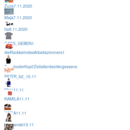
Zuza7.11.2020
Maja7.11.2020
hp8.11.2020
GASS_GEBEN1
dieRückkehrdesArbeitszimmers1
BauchoderKopf/ZeitalterdesVergessens
PIOTR_b2_10.11
Maja11.11
KAMILA11.11
KASIA11.11
hiszpanski12.11