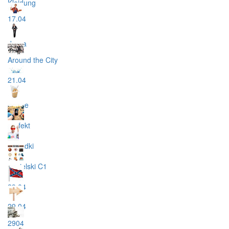
Kleidung
17.04
droga
Around the City
21.04
owoce
perfekt
wypadki
angielski C1
29.04
29.04
2904