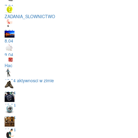
7.04
ZADANIA_SLOWNICTWO
8.04
8.04
9.04
Hac
10.04 aktywnosci w zimie
10.04
10.04
10.04
11.04