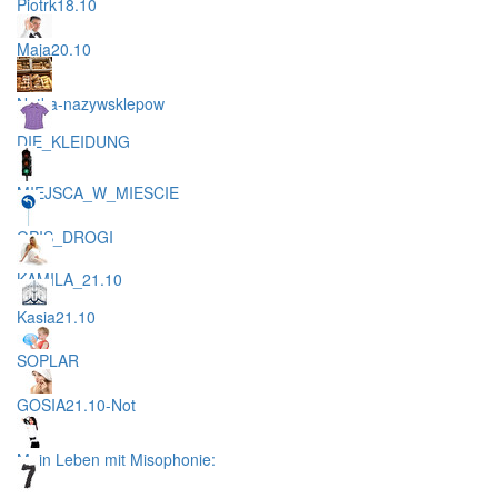
Piotrk18.10
Maja20.10
Natka-nazywsklepow
DIE_KLEIDUNG
MIEJSCA_W_MIESCIE
OPIS_DROGI
KAMILA_21.10
Kasia21.10
SOPLAR
GOSIA21.10-Not
Mein Leben mit Misophonie: