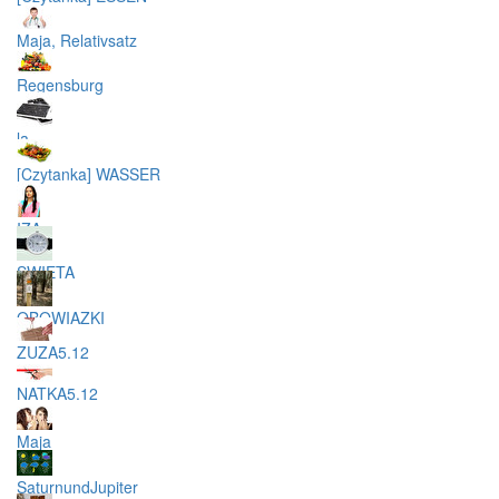
Maja, Relativsatz
Regensburg
la
[Czytanka] WASSER
IZA
SWIETA
OBOWIAZKI
ZUZA5.12
NATKA5.12
Maja
SaturnundJupiter