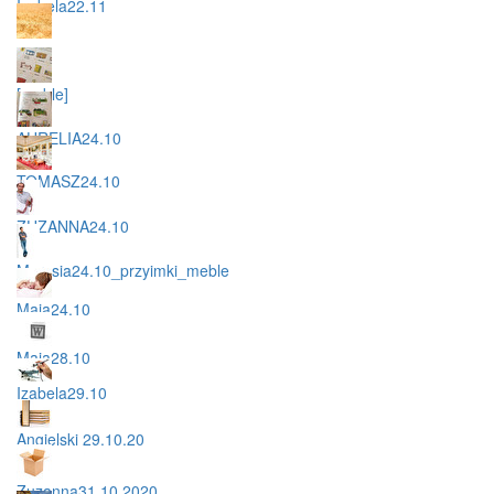
Izabela22.11
eng
[meble]
AURELIA24.10
TOMASZ24.10
ZUZANNA24.10
Marysia24.10_przyimki_meble
Maja24.10
Maja28.10
Izabela29.10
Angielski 29.10.20
Zuzanna31.10.2020