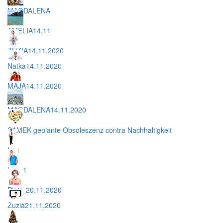
MAGDALENA
AMELIA14.11
ZUZIA14.11.2020
Natka14.11.2020
MAJA14.11.2020
MAGDALENA14.11.2020
SAMEK geplante Obsoleszenz contra Nachhaltigkeit
hac
hac_1
Piotr_20.11.2020
Zuzia21.11.2020