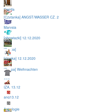
Kamila
[Czytanka] ANGST/WASSER CZ. 2
Marysia
[obowiazki] 12.12.2020
[Peppa]
[slowka] 12.12.2020
[Peppa] Weihnachten
ang
IZA. 13.12
ang13.12
Astrologie