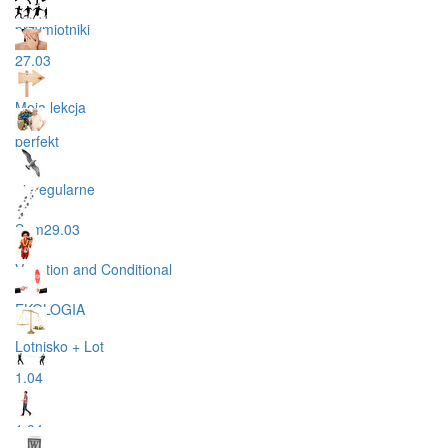
przymiotniki
27.03
Moja lekcja
perfekt
nieregularne
Sam29.03
Vacation and Conditional
EKOLOGIA
Lotnisko + Lot
1.04
1.04