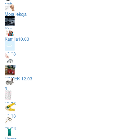
sich
Moja lekcja
Kev
Kamila10.03
12.03
12.03
TOMEK 12.03
3
13.03
13.03
23.03
Hören