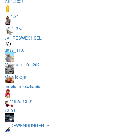
7.01.2021
7.01.21
HAC_2K.
JAHRESWECHSEL
gass_11.01
3lekcja_11.01.202
Moja lekcja
meble_mieszkanie
KAMILA. 13.01
13.01
REDEWENDUNGEN_S