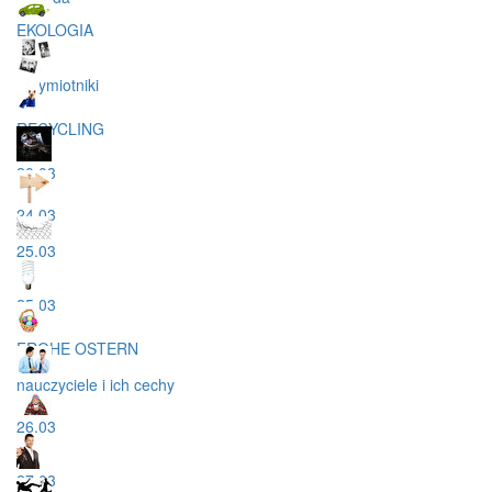
EKOLOGIA
przymiotniki
RECYCLING
20.03
24.03
25.03
25.03
FROHE OSTERN
nauczyciele i ich cechy
26.03
27.03