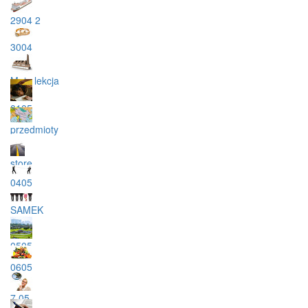
2904 2
3004
Moja lekcja
0105
przedmioty
store
0405
SAMEK
0505
0605
7.05