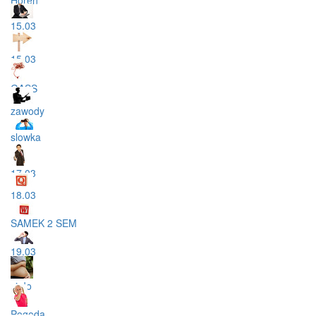
15.03
15.03
GASS
zawody
slowka
17.03
18.03
SAMEK 2 SEM
19.03
ciało
Pogoda