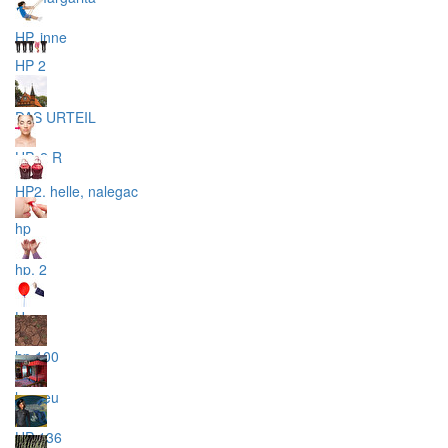
HP, inne
HP 2
DAS URTEIL
HP, 2 R
HP2, helle, nalegac
hp
hp, 2
Hp
hp 100
hp neu
HP 136