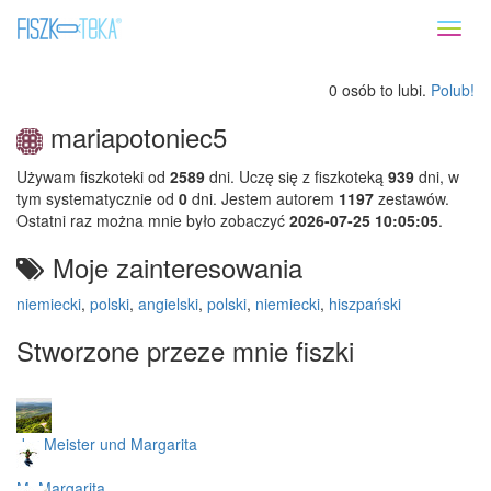
Toggl
naviga
0 osób to lubi.
Polub!
mariapotoniec5
Używam fiszkoteki od
2589
dni. Uczę się z fiszkoteką
939
dni, w
tym systematycznie od
0
dni. Jestem autorem
1197
zestawów.
Ostatni raz można mnie było zobaczyć
2026-07-25 10:05:05
.
Moje zainteresowania
niemiecki
,
polski
,
angielski
,
polski
,
niemiecki
,
hiszpański
Stworzone przeze mnie fiszki
der Meister und Margarita
MuMargarita