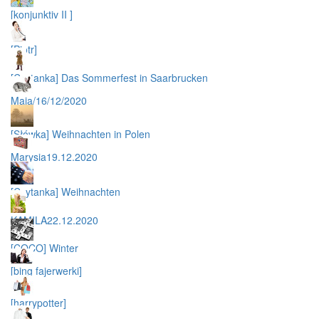
[konjunktiv II ]
[Piotr]
[Czytanka] Das Sommerfest in Saarbrucken
Maja/16/12/2020
[Słówka] Weihnachten in Polen
Marysia19.12.2020
[Czytanka] Weihnachten
KAMILA22.12.2020
[COCO] Winter
[bing fajerwerki]
[harrypotter]