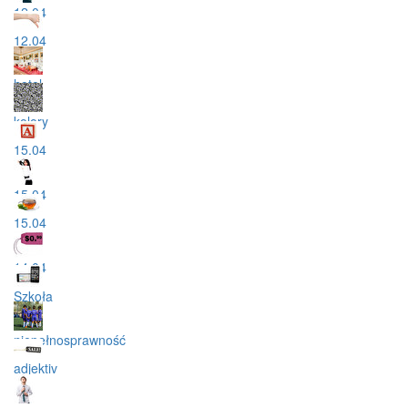
12.04
12.04
hotel
kolory
15.04
15.04
15.04
14.04
Szkoła
niepełnosprawność
adjektiv