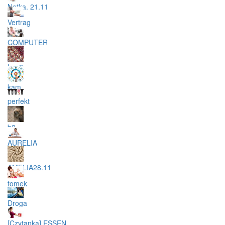
Natka. 21.11
Vertrag
COMPUTER
hac2
kam
perfekt
b2
AURELIA
AMELIA28.11
tomek
Droga
[Czytanka] ESSEN