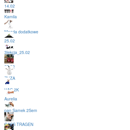
14.02
Kamila
Magda dodatkowe
25.02
3lekcja_25.02
27.02
ZUZA
HAC 2K
Aurelia
pan Samek 2Sem
GASS TRAGEN