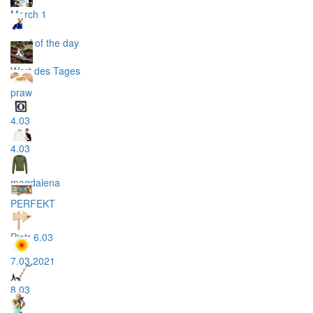
March 1
word of the day
Wort des Tages
praw
4.03
4.03
magdalena
PERFEKT
Piotr 6.03
7.03.2021
8.03