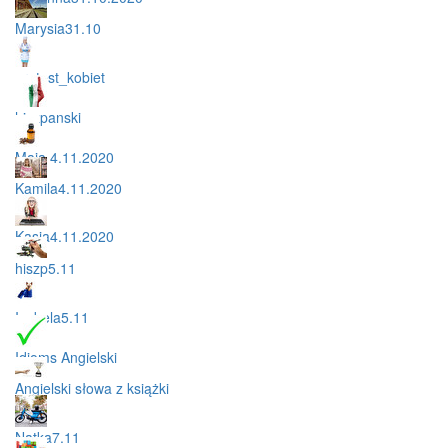
Marysia31.10
protest_kobiet
hiszpanski
Maja 4.11.2020
Kamila4.11.2020
Kasia4.11.2020
hiszp5.11
Izabela5.11
Idioms Angielski
Angielski słowa z książki
Natka7.11