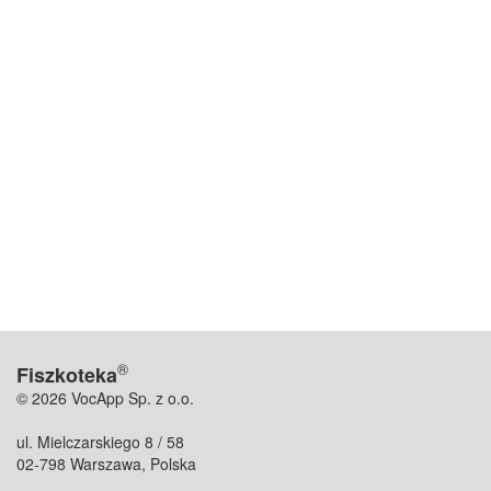
®
Fiszkoteka
© 2026 VocApp Sp. z o.o.
ul. Mielczarskiego 8 / 58
02-798 Warszawa, Polska