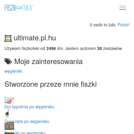
Toggl
naviga
0 osób to lubi.
Polub!
ultimate.pl.hu
Używam fiszkoteki od
2496
dni. Jestem autorem
30
zestawów.
Moje zainteresowania
węgierski
Stworzone przeze mnie fiszki
Dni tygodnia po węgiersku
Zwierzęta po węgiersku
Budynki po węgiersku