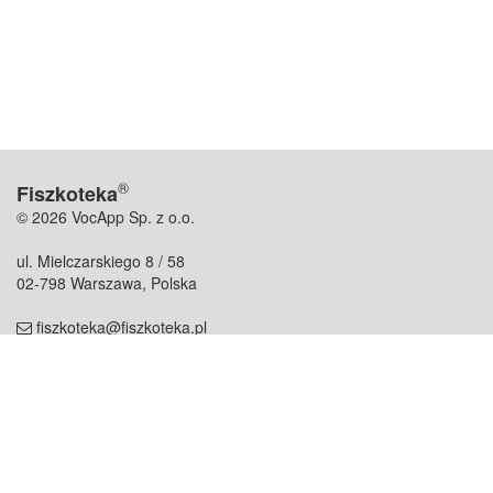
®
Fiszkoteka
© 2026 VocApp Sp. z o.o.
ul. Mielczarskiego 8 / 58
02-798 Warszawa, Polska
fiszkoteka@fiszkoteka.pl
NIP: 951 245 79 19
REGON: 369 727 696