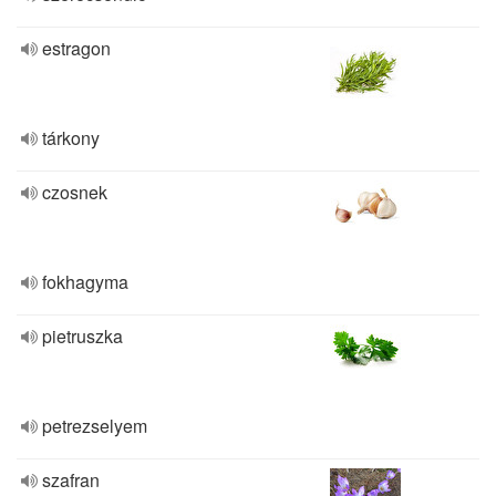
estragon
tárkony
czosnek
fokhagyma
pietruszka
petrezselyem
szafran