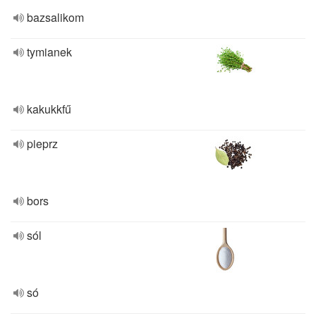
bazsalikom
tymianek
kakukkfű
pieprz
bors
sól
só