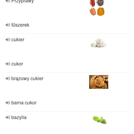
Przyprawy
fűszerek
cukier
cukor
brązowy cukier
barna cukor
bazylia