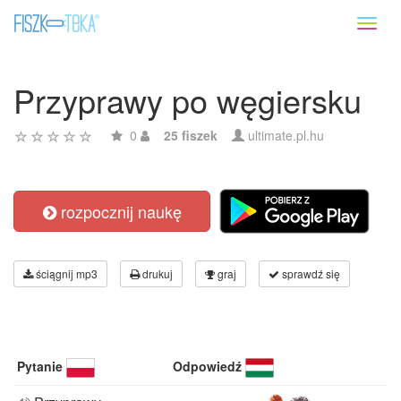
Toggl
naviga
Przyprawy po węgiersku
0
25 fiszek
ultimate.pl.hu
rozpocznij naukę
ściągnij mp3
drukuj
graj
sprawdź się
Pytanie
Odpowiedź