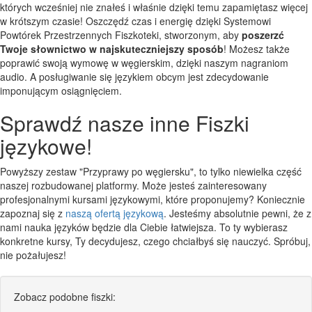
których wcześniej nie znałeś i właśnie dzięki temu zapamiętasz więcej
w krótszym czasie! Oszczędź czas i energię dzięki Systemowi
Powtórek Przestrzennych Fiszkoteki, stworzonym, aby
poszerzć
Twoje słownictwo w najskuteczniejszy sposób
! Możesz także
poprawić swoją wymowę w węgierskim, dzięki naszym nagraniom
audio. A posługiwanie się językiem obcym jest zdecydowanie
imponującym osiągnięciem.
Sprawdź nasze inne Fiszki
językowe!
Powyższy zestaw "Przyprawy po węgiersku", to tylko niewielka część
naszej rozbudowanej platformy. Może jesteś zainteresowany
profesjonalnymi kursami językowymi, które proponujemy? Koniecznie
zapoznaj się z
naszą ofertą językową
. Jesteśmy absolutnie pewni, że z
nami nauka języków będzie dla Ciebie łatwiejsza. To ty wybierasz
konkretne kursy, Ty decydujesz, czego chciałbyś się nauczyć. Spróbuj,
nie pożałujesz!
Zobacz podobne fiszki: