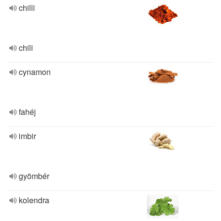
chilli
chili
cynamon
fahéj
imbir
gyömbér
kolendra