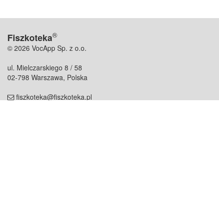
®
Fiszkoteka
© 2026 VocApp Sp. z o.o.
ul. Mielczarskiego 8 / 58
02-798 Warszawa, Polska
fiszkoteka@fiszkoteka.pl
NIP: 951 245 79 19
REGON: 369 727 696
Kontakt
O firmie