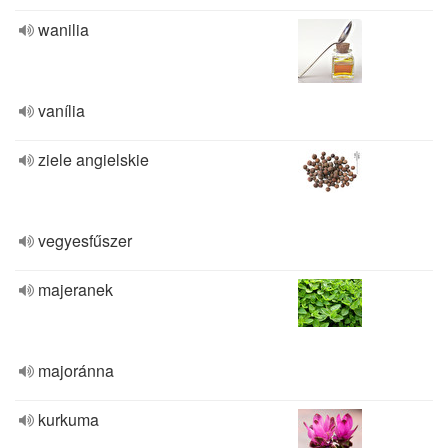
wanilia
vanília
ziele angielskie
vegyesfűszer
majeranek
majoránna
kurkuma