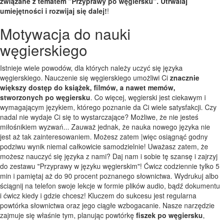
związane z tematem "Przyprawy po węgiersku". Utrwalaj
umiejętności i rozwijaj się dalej!
!
Motywacja do nauki
węgierskiego
Istnieje wiele powodów, dla których należy uczyć się języka
węgierskiego. Nauczenie się węgierskiego umożliwi Ci
znacznie
większy dostęp do książek, filmów, a nawet memów,
stworzonych po węgiersku
. Co więcej, węgierski jest ciekawym i
wymagającym językiem, którego poznanie da Ci wiele satysfakcji. Czy
nadal nie wydaje Ci się to wystarczające? Możliwe, że nie jesteś
miłośnikiem wyzwań... Zauważ jednak, że nauka nowego języka nie
jest aż tak zainteresowaniem. Możesz zatem |więc osiągnąć godny
podziwu wynik niemal całkowicie samodzielnie! Uważasz zatem, że
możesz nauczyć się języka z nami? Daj nam i sobie tę szansę i zajrzyj
do zestawu "Przyprawy w języku węgierskim"! Ćwicz codziennie tylko 5
min i pamiętaj aż do 90 procent poznanego słownictwa. Wydrukuj albo
ściągnij na telefon swoje lekcje w formie plików audio, bądź dokumentu
i ćwicz kiedy i gdzie chcesz! Kluczem do sukcesu jest regularna
powtórka słownictwa oraz jego ciągłe wzbogacanie. Nasze narzędzie
zajmuje się właśnie tym, planując powtórkę
fiszek po węgiersku
,