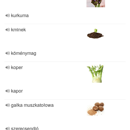
kurkuma
kminek
köménymag
koper
kapor
gałka muszkatołowa
szerecsendió