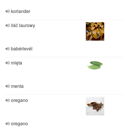
koriander
liść laurowy
babérlevél
mięta
menta
oregano
oregano