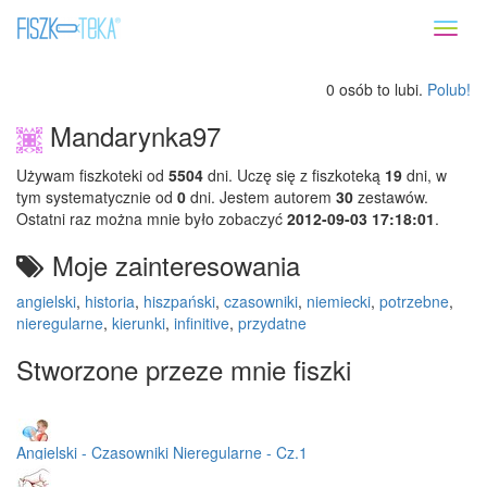
Toggl
naviga
0 osób to lubi.
Polub!
Mandarynka97
Używam fiszkoteki od
5504
dni. Uczę się z fiszkoteką
19
dni, w
tym systematycznie od
0
dni. Jestem autorem
30
zestawów.
Ostatni raz można mnie było zobaczyć
2012-09-03 17:18:01
.
Moje zainteresowania
angielski
,
historia
,
hiszpański
,
czasowniki
,
niemiecki
,
potrzebne
,
nieregularne
,
kierunki
,
infinitive
,
przydatne
Stworzone przeze mnie fiszki
Angielski - Czasowniki Nieregularne - Cz.1