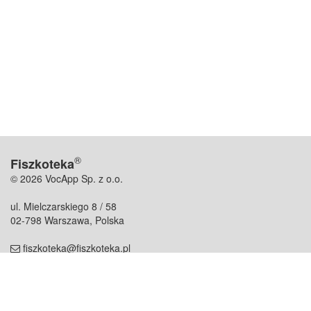
®
Fiszkoteka
© 2026 VocApp Sp. z o.o.
ul. Mielczarskiego 8 / 58
02-798 Warszawa, Polska
fiszkoteka@fiszkoteka.pl
NIP: 951 245 79 19
REGON: 369 727 696