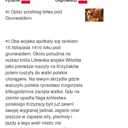
Pytanie
Odpowiedź
Opisz przebieg bitwy pod
Grunwaldem.
Oba wojska spotkały się rankiem
15 listopada 1410 roku pod
grunwaldem. Około południa na
rozkaz króla Litewska wojska Witolda
jako pierwsze ruszyły na Krzyżaków
potem ruszyły do walki polskie
chorągwie. Na lewym skrzydle gdzie
walczyło polskie rycerstwo rozgorzała
kilkugodzinna zacięta walka. Gdy na
ziemie upadła flaga królestwa
polskiego Krzyżacy byli już pewni
swojej wygranej jednak Jagieło miał
jeszcze w zapasie siły, piechoty i
jazdy a tego wieli mistrz nie