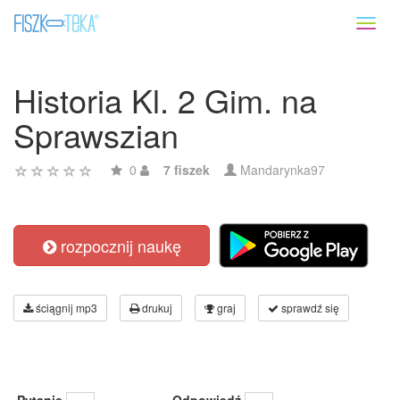
Toggl
naviga
Historia Kl. 2 Gim. na
Sprawszian
0
7 fiszek
Mandarynka97
rozpocznij naukę
ściągnij mp3
drukuj
graj
sprawdź się