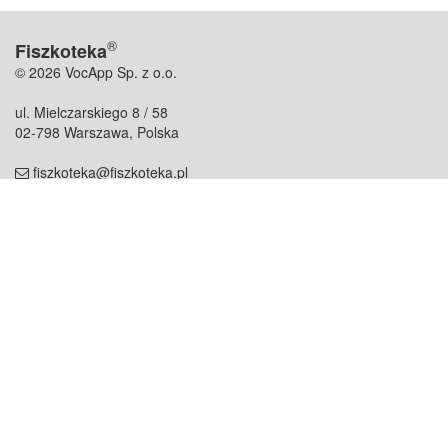
®
Fiszkoteka
© 2026 VocApp Sp. z o.o.
ul. Mielczarskiego 8 / 58
02-798 Warszawa, Polska
fiszkoteka@fiszkoteka.pl
NIP: 951 245 79 19
REGON: 369 727 696
Kontakt
O firmie
odezwij się do nas
o nas