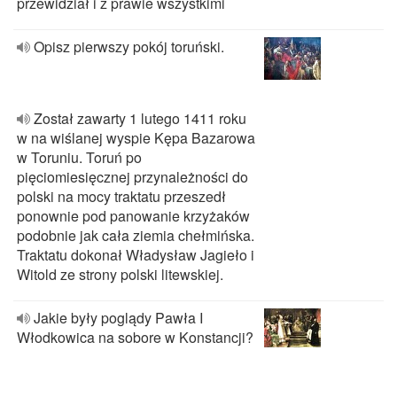
przewidział i z prawie wszystkimi
Opisz pierwszy pokój toruński.
Został zawarty 1 lutego 1411 roku
w na wiślanej wyspie Kępa Bazarowa
w Toruniu. Toruń po
pięciomiesięcznej przynależności do
polski na mocy traktatu przeszedł
ponownie pod panowanie krzyżaków
podobnie jak cała ziemia chełmińska.
Traktatu dokonał Władysław Jagieło i
Witold ze strony polski litewskiej.
Jakie były poglądy Pawła I
Włodkowica na sobore w Konstancji?