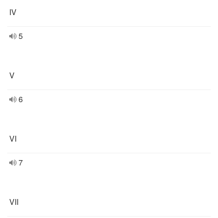
IV
5
V
6
VI
7
VII