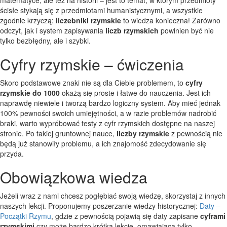
ścisłe stykają się z przedmiotami humanistycznymi, a wszystkie
zgodnie krzyczą:
liczebniki rzymskie
to wiedza konieczna! Zarówno
odczyt, jak i system zapisywania
liczb rzymskich
powinien być nie
tylko bezbłędny, ale i szybki.
Cyfry rzymskie – ćwiczenia
Skoro podstawowe znaki nie są dla Ciebie problemem, to
cyfry
rzymskie do 1000
okażą się proste i łatwe do nauczenia. Jest ich
naprawdę niewiele i tworzą bardzo logiczny system. Aby mieć jednak
100% pewności swoich umiejętności, a w razie problemów nadrobić
braki, warto wypróbować testy z cyfr rzymskich dostępne na naszej
stronie. Po takiej gruntownej nauce,
liczby rzymskie
z pewnością nie
będą już stanowiły problemu, a ich znajomość zdecydowanie się
przyda.
Obowiązkowa wiedza
Jeżeli wraz z nami chcesz pogłębiać swoją wiedzę, skorzystaj z innych
naszych lekcji. Proponujemy poszerzanie wiedzy historycznej:
Daty –
Początki Rzymu
, gdzie z pewnością pojawią się daty zapisane
cyframi
rzymskimi
czy może bardzo krótką lekcję, omawiającą tylko