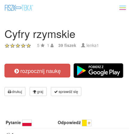
Toggl
naviga
Cyfry rzymskie
5
1
39 fiszek
lenka1
rozpocznij naukę
drukuj
graj
sprawdź się
Pytanie
Odpowiedź