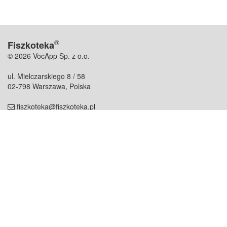
®
Fiszkoteka
© 2026 VocApp Sp. z o.o.
ul. Mielczarskiego 8 / 58
02-798 Warszawa, Polska
fiszkoteka@fiszkoteka.pl
NIP: 951 245 79 19
REGON: 369 727 696
Kontakt
O firmie