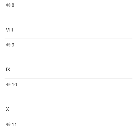
8
VIII
9
IX
10
X
11