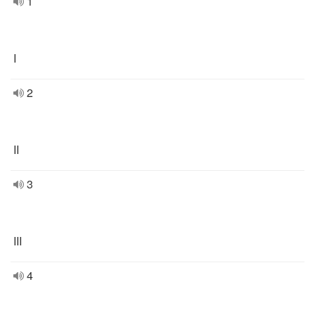
1
I
2
II
3
III
4