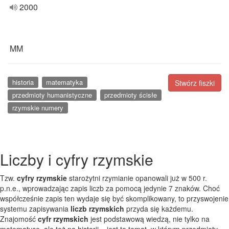
2000
MM
historia
matematyka
Stwórz fiszki
przedmioty humanistyczne
przedmioty ścisłe
rzymskie numery
Liczby i cyfry rzymskie
Tzw.
cyfry rzymskie
starożytni rzymianie opanowali już w 500 r.
p.n.e., wprowadzając zapis liczb za pomocą jedynie 7 znaków. Choć
współcześnie zapis ten wydaje się być skomplikowany, to przyswojenie
systemu zapisywania
liczb rzymskich
przyda się każdemu.
Znajomość
cyfr rzymskich
jest podstawową wiedzą, nie tylko na
matematyce, ale też na historii – jest to temat, w którym przedmioty