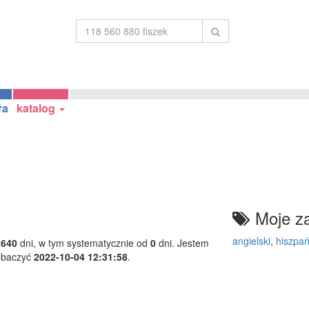
ła
katalog
Moje za
angielski
,
hiszpań
2640
dni, w tym systematycznie od
0
dni. Jestem
obaczyć
2022-10-04 12:31:58
.