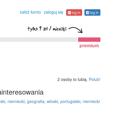
załóż konto
zaloguj się
log in
log in
premium
2 osoby to lubią.
Polub!
interesowania
ski
,
niemiecki
,
geografia
,
włoski
,
portugalski
,
niemiecki