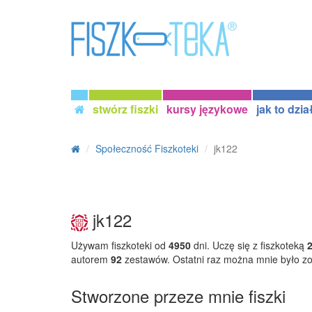
stwórz fiszki
kursy językowe
jak to dzia
Społeczność Fiszkoteki
jk122
jk122
Używam fiszkoteki od
4950
dni. Uczę się z fiszkoteką
autorem
92
zestawów. Ostatni raz można mnie było z
Stworzone przeze mnie fiszki