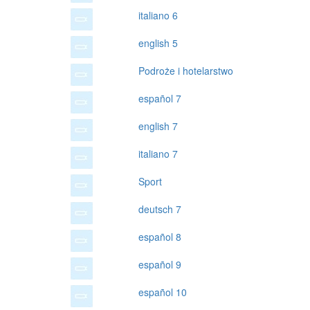
italiano 6
english 5
Podroże i hotelarstwo
español 7
english 7
italiano 7
Sport
deutsch 7
español 8
español 9
español 10